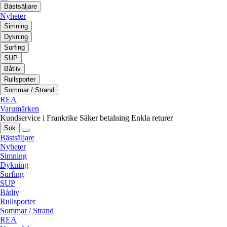
Bästsäljare
Nyheter
Simning
Dykning
Surfing
SUP
Båtliv
Rullsporter
Sommar / Strand
REA
Varumärken
Kundservice i Frankrike
Säker betalning
Enkla returer
Sök
Bästsäljare
Nyheter
Simning
Dykning
Surfing
SUP
Båtliv
Rullsporter
Sommar / Strand
REA