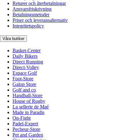
Returer och återbetalningar
Ansvarsfriskrivning
Betalningsmetoder
Priser och leveransalternativ
Integritetspolicy
Våra butiker
Basket-Center
Daily Bikers
Direct Running
Direct-Volley
Espace Golf
Foot-Store
Galop Store
Golf and co
Handball-Store
House of Rugby
La sellerie de Maé
Made in Paradis
On-Fight
Padel-Expert
Pecheur-Store
Pet and Garden