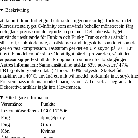
Beskrivning
att ta bort. Innerfodret gör baddräkten ogenomskinlig. Tack vare det
klorresistenta tyget C-Infinity som används behåller mönstret sin färg
och glans precis som det gjorde på premier. Det italienska tyget
används uteslutande för Funkita och Funky Trunks och är särskilt
slitstarkt, snabbtorkande, elastiskt och andningsaktivt samtidigt som det
ger en fast kompression. Dessutom ger det ett UV-skydd på 50+. Ett
tips till: modellen bör sitta väldigt tight när du provar den, så att den
anpassar sig perfekt till din kropp när du simmar för första gången.
Autres information: Sammansättning: utsida: 53% polyester / 47%
PBT (polybutylentereftalat) / foder: 100% polyester Skötselråd:
maskintvätt i 40°C, använd ett milt tvättmedel, torktumla inte, stryk inte
För vem passar denna modell: barn, kvinna Alla tryck är begränsade
Dekorativa artiklar ingår inte i leveransen.
Ytterligare information
Varumärke
Funkita
Leverantörsreferens
FG01T71506
Färg
djungelparty
Färg
Grön
Kön
Kvinna
Åldersgrupp
Junior