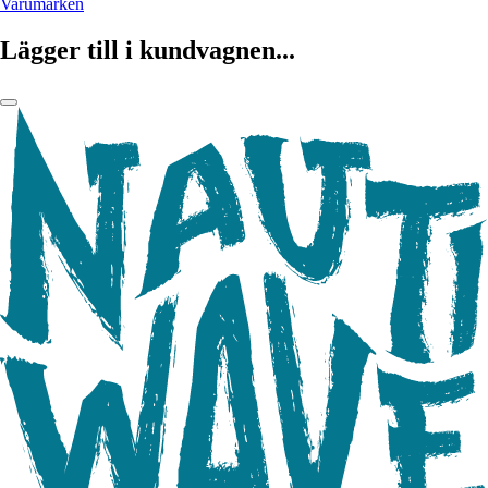
Varumärken
Lägger till i kundvagnen...