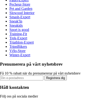
Padel-Expert
Pecheur-Store
Pet and Garden
Slowood Interior
Smash-Expert
Sneak'In
Sneakids
Sport is good
Training-Fit
Trek-Expert
Triathlon-Expert
TripnBikers
Vélo-Store
Winter-Expert
Prenumerera på vårt nyhetsbrev
Få 10 % rabatt när du prenumererar på vårt nyhetsbrev
Registrera dig
Håll kontakten
Följ oss på sociala medier