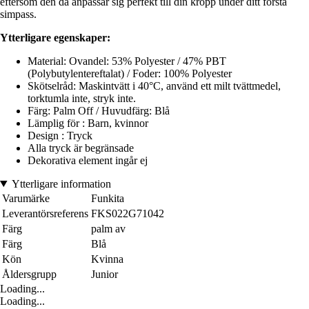
eftersom den då anpassar sig perfekt till din kropp under ditt första
simpass.
Ytterligare egenskaper:
Material: Ovandel: 53% Polyester / 47% PBT
(Polybutylentereftalat) / Foder: 100% Polyester
Skötselråd: Maskintvätt i 40°C, använd ett milt tvättmedel,
torktumla inte, stryk inte.
Färg: Palm Off / Huvudfärg: Blå
Lämplig för : Barn, kvinnor
Design : Tryck
Alla tryck är begränsade
Dekorativa element ingår ej
Ytterligare information
Varumärke
Funkita
Leverantörsreferens
FKS022G71042
Färg
palm av
Färg
Blå
Kön
Kvinna
Åldersgrupp
Junior
Loading...
Loading...