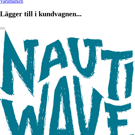
Varumärken
Lägger till i kundvagnen...