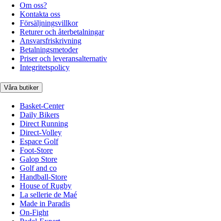
Om oss?
Kontakta oss
Försäljningsvillkor
Returer och återbetalningar
Ansvarsfriskrivning
Betalningsmetoder
Priser och leveransalternativ
Integritetspolicy
Våra butiker
Basket-Center
Daily Bikers
Direct Running
Direct-Volley
Espace Golf
Foot-Store
Galop Store
Golf and co
Handball-Store
House of Rugby
La sellerie de Maé
Made in Paradis
On-Fight