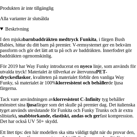
Produkten är inte tillgänglig
Alla varianter är slutsålda
Beskrivning
I den mjuka
barnbaddräkten med
tryck Funkita
, i färgen Bush
Babies, hittar du ditt barn på premier. V-remsystemet ger en bekväm
passform och gör det lätt att ta på och av baddräkten. Innerfodret gör
baddräkten ogenomskinlig.
För 2019 har Way Funky introducerat en
nyeco
linje, som används för
utvalda tryck! Materialet är tillverkat av återvunna
PET-
dryckesflaskor
, kvaliteten på materialet förblir den vanliga Way
Funky, så materialet är 100%
klorresistent och behåller
de ljusa
färgerna.
Tack vare användningen av
klorresistent C-Infinity
tyg behåller
mönstret sina
ljusa
färger som det skulle på premier dag. Det italienska
tyget används uteslutande för Funkita och Funky Trunks och är extra
slitstarkt
, snabbtorkande, elastiskt, andas och ger
fast kompression.
Det har också UV 50+ skydd.
Ett litet tips: den här modellen ska sitta väldigt tight när du provar den,