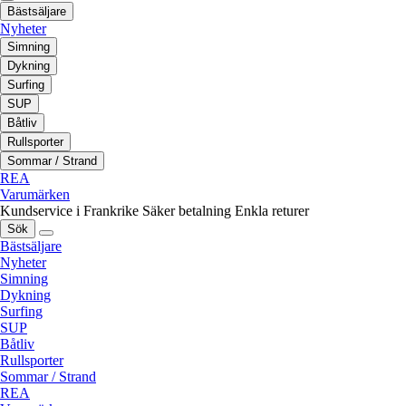
Bästsäljare
Nyheter
Simning
Dykning
Surfing
SUP
Båtliv
Rullsporter
Sommar / Strand
REA
Varumärken
Kundservice i Frankrike
Säker betalning
Enkla returer
Sök
Bästsäljare
Nyheter
Simning
Dykning
Surfing
SUP
Båtliv
Rullsporter
Sommar / Strand
REA