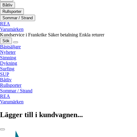
Båtliv
Rullsporter
Sommar / Strand
REA
Varumärken
Kundservice i Frankrike
Säker betalning
Enkla returer
Sök
Bästsäljare
Nyheter
Simning
Dykning
Surfing
SUP
Båtliv
Rullsporter
Sommar / Strand
REA
Varumärken
Lägger till i kundvagnen...