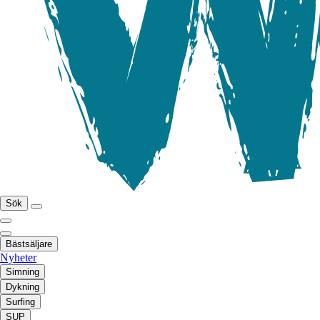
Sök
Bästsäljare
Nyheter
Simning
Dykning
Surfing
SUP