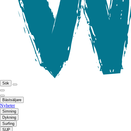
Sök
Bästsäljare
Nyheter
Simning
Dykning
Surfing
SUP