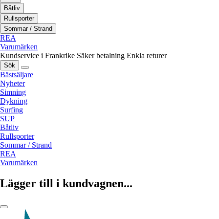
Båtliv
Rullsporter
Sommar / Strand
REA
Varumärken
Kundservice i Frankrike
Säker betalning
Enkla returer
Sök
Bästsäljare
Nyheter
Simning
Dykning
Surfing
SUP
Båtliv
Rullsporter
Sommar / Strand
REA
Varumärken
Lägger till i kundvagnen...