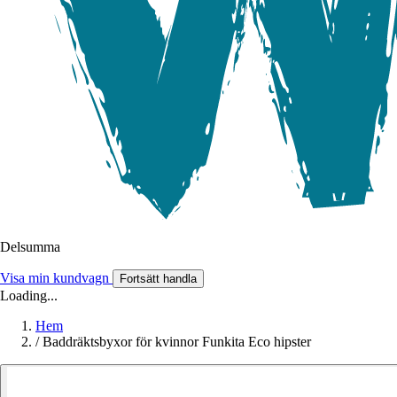
Delsumma
Visa min kundvagn
Fortsätt handla
Loading...
Hem
/
Baddräktsbyxor för kvinnor Funkita Eco hipster