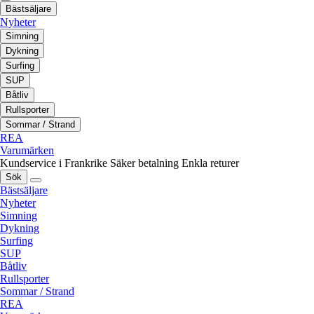
Bästsäljare
Nyheter
Simning
Dykning
Surfing
SUP
Båtliv
Rullsporter
Sommar / Strand
REA
Varumärken
Kundservice i Frankrike
Säker betalning
Enkla returer
Sök
Bästsäljare
Nyheter
Simning
Dykning
Surfing
SUP
Båtliv
Rullsporter
Sommar / Strand
REA