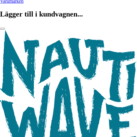
Varumärken
Lägger till i kundvagnen...