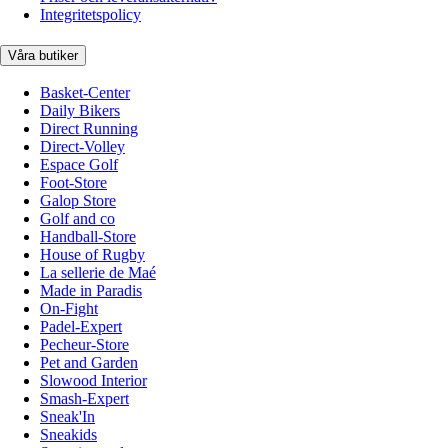
Integritetspolicy
Våra butiker
Basket-Center
Daily Bikers
Direct Running
Direct-Volley
Espace Golf
Foot-Store
Galop Store
Golf and co
Handball-Store
House of Rugby
La sellerie de Maé
Made in Paradis
On-Fight
Padel-Expert
Pecheur-Store
Pet and Garden
Slowood Interior
Smash-Expert
Sneak'In
Sneakids