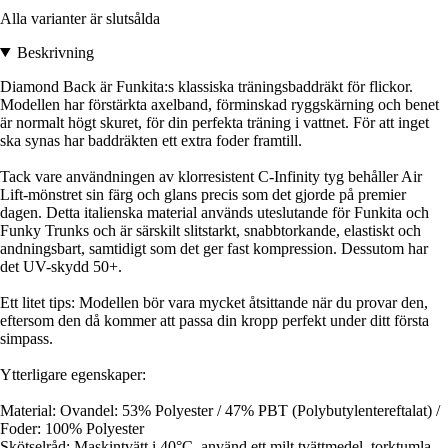
Alla varianter är slutsålda
Beskrivning
Diamond Back är Funkita:s klassiska träningsbaddräkt för flickor.
Modellen har förstärkta axelband, förminskad ryggskärning och benet
är normalt högt skuret, för din perfekta träning i vattnet. För att inget
ska synas har baddräkten ett extra foder framtill.
Tack vare användningen av klorresistent C-Infinity tyg behåller Air
Lift-mönstret sin färg och glans precis som det gjorde på premier
dagen. Detta italienska material används uteslutande för Funkita och
Funky Trunks och är särskilt slitstarkt, snabbtorkande, elastiskt och
andningsbart, samtidigt som det ger fast kompression. Dessutom har
det UV-skydd 50+.
Ett litet tips: Modellen bör vara mycket åtsittande när du provar den,
eftersom den då kommer att passa din kropp perfekt under ditt första
simpass.
Ytterligare egenskaper:
Material: Ovandel: 53% Polyester / 47% PBT (Polybutylentereftalat) /
Foder: 100% Polyester
Skötselråd: Maskintvätt i 40°C, använd ett milt tvättmedel, torktumla