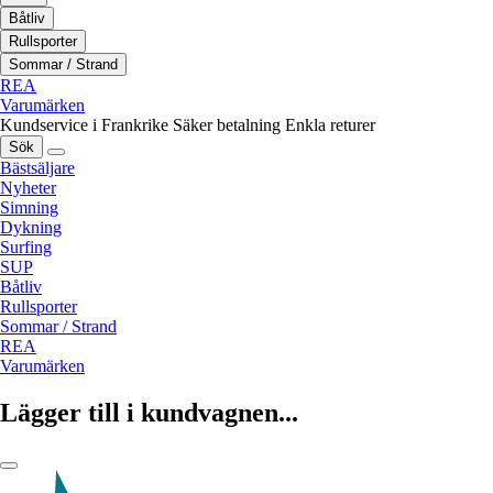
Båtliv
Rullsporter
Sommar / Strand
REA
Varumärken
Kundservice i Frankrike
Säker betalning
Enkla returer
Sök
Bästsäljare
Nyheter
Simning
Dykning
Surfing
SUP
Båtliv
Rullsporter
Sommar / Strand
REA
Varumärken
Lägger till i kundvagnen...