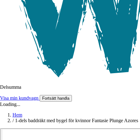
Delsumma
Visa min kundvagn
Fortsätt handla
Loading...
Hem
/
1-dels baddräkt med bygel för kvinnor Fantasie Plunge Azores