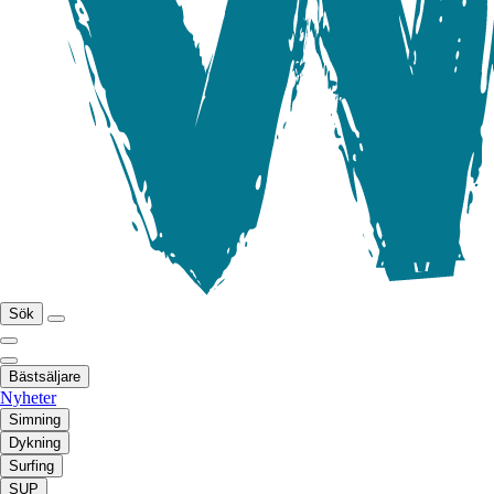
Sök
Bästsäljare
Nyheter
Simning
Dykning
Surfing
SUP