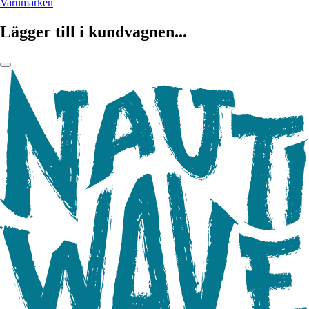
Varumärken
Lägger till i kundvagnen...