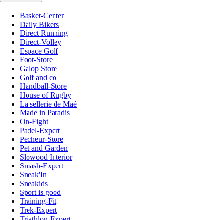
Basket-Center
Daily Bikers
Direct Running
Direct-Volley
Espace Golf
Foot-Store
Galop Store
Golf and co
Handball-Store
House of Rugby
La sellerie de Maé
Made in Paradis
On-Fight
Padel-Expert
Pecheur-Store
Pet and Garden
Slowood Interior
Smash-Expert
Sneak'In
Sneakids
Sport is good
Training-Fit
Trek-Expert
Triathlon-Expert