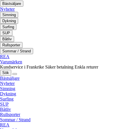
Bästsäljare
Nyheter
Simning
Dykning
Surfing
SUP
Båtliv
Rullsporter
Sommar / Strand
REA
Varumärken
Kundservice i Frankrike
Säker betalning
Enkla returer
Sök
Bästsäljare
Nyheter
Simning
Dykning
Surfing
SUP
Båtliv
Rullsporter
Sommar / Strand
REA