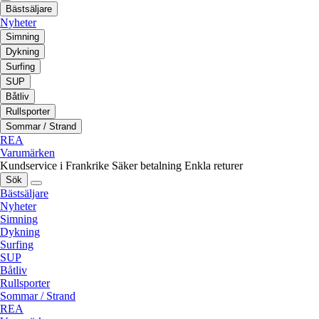
Bästsäljare
Nyheter
Simning
Dykning
Surfing
SUP
Båtliv
Rullsporter
Sommar / Strand
REA
Varumärken
Kundservice i Frankrike
Säker betalning
Enkla returer
Sök
Bästsäljare
Nyheter
Simning
Dykning
Surfing
SUP
Båtliv
Rullsporter
Sommar / Strand
REA