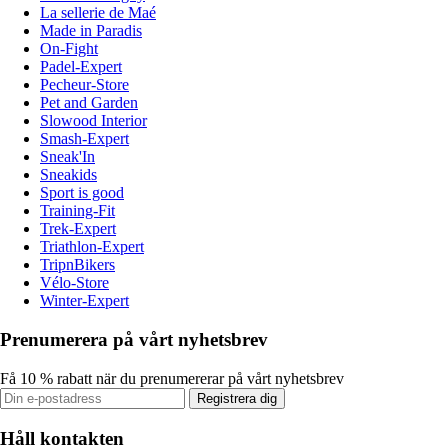
La sellerie de Maé
Made in Paradis
On-Fight
Padel-Expert
Pecheur-Store
Pet and Garden
Slowood Interior
Smash-Expert
Sneak'In
Sneakids
Sport is good
Training-Fit
Trek-Expert
Triathlon-Expert
TripnBikers
Vélo-Store
Winter-Expert
Prenumerera på vårt nyhetsbrev
Få 10 % rabatt när du prenumererar på vårt nyhetsbrev
Registrera dig
Håll kontakten