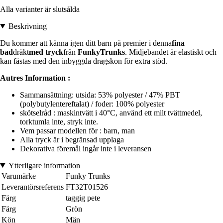
Alla varianter är slutsålda
Beskrivning
Du kommer att känna igen ditt barn på premier i denna
fina
bad
dräkt
med tryck
från
Funky
Trunks
. Midjebandet är elastiskt och
kan fästas med den inbyggda dragskon för extra stöd.
Autres Information :
Sammansättning: utsida: 53% polyester / 47% PBT
(polybutylentereftalat) / foder: 100% polyester
skötselråd : maskintvätt i 40°C, använd ett milt tvättmedel,
torktumla inte, stryk inte.
Vem passar modellen för : barn, man
Alla tryck är i begränsad upplaga
Dekorativa föremål ingår inte i leveransen
Ytterligare information
Varumärke
Funky Trunks
Leverantörsreferens
FT32T01526
Färg
taggig pete
Färg
Grön
Kön
Män