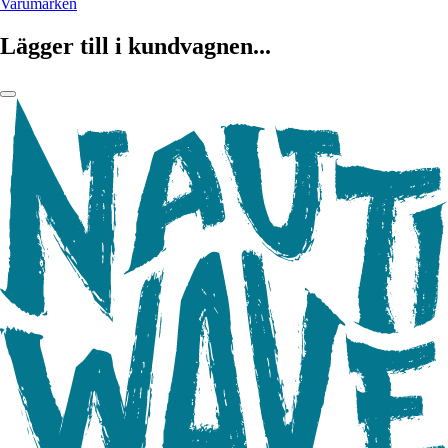
Varumärken
Lägger till i kundvagnen...