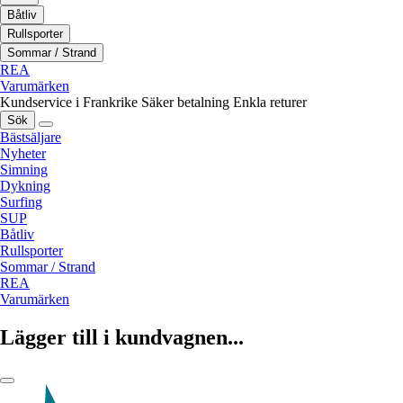
Båtliv
Rullsporter
Sommar / Strand
REA
Varumärken
Kundservice i Frankrike
Säker betalning
Enkla returer
Sök
Bästsäljare
Nyheter
Simning
Dykning
Surfing
SUP
Båtliv
Rullsporter
Sommar / Strand
REA
Varumärken
Lägger till i kundvagnen...