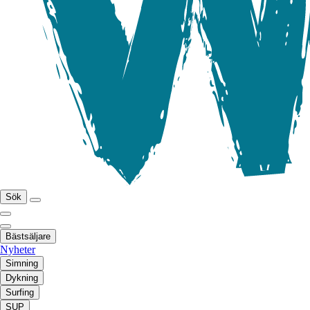
Sök
Bästsäljare
Nyheter
Simning
Dykning
Surfing
SUP