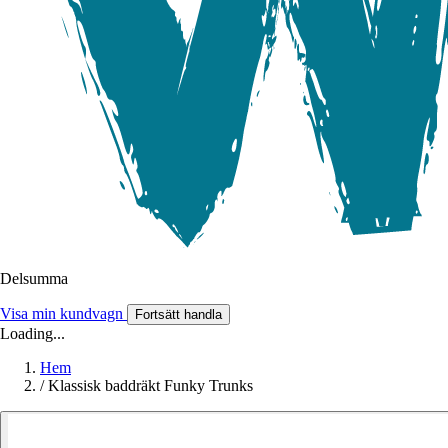
Delsumma
Visa min kundvagn
Fortsätt handla
Loading...
Hem
/
Klassisk baddräkt Funky Trunks