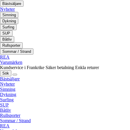
Bästsäljare
Nyheter
Simning
Dykning
Surfing
SUP
Båtliv
Rullsporter
Sommar / Strand
REA
Varumärken
Kundservice i Frankrike
Säker betalning
Enkla returer
Sök
Bästsäljare
Nyheter
Simning
Dykning
Surfing
SUP
Båtliv
Rullsporter
Sommar / Strand
REA