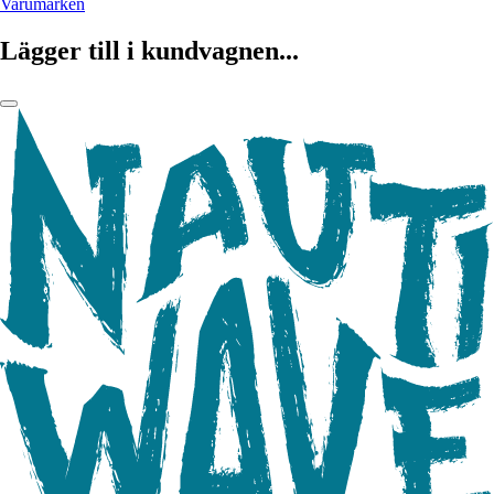
Varumärken
Lägger till i kundvagnen...