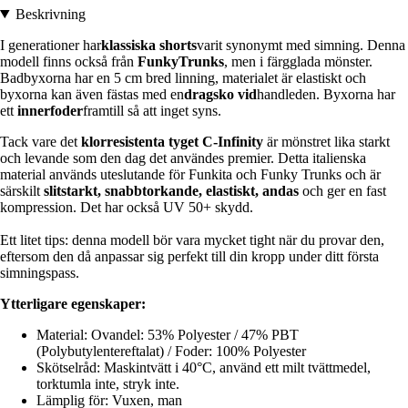
Beskrivning
I generationer har
klassiska shorts
varit synonymt med simning. Denna
modell finns också från
FunkyTrunks
, men i färgglada mönster.
Badbyxorna har en 5 cm bred linning, materialet är elastiskt och
byxorna kan även fästas med en
dragsko vid
handleden. Byxorna har
ett
innerfoder
framtill så att inget syns.
Tack vare det
klorresistenta tyget C-Infinity
är mönstret lika starkt
och levande som den dag det användes premier. Detta italienska
material används uteslutande för Funkita och Funky Trunks och är
särskilt
slitstarkt, snabbtorkande, elastiskt, andas
och ger en fast
kompression. Det har också UV 50+ skydd.
Ett litet tips: denna modell bör vara mycket tight när du provar den,
eftersom den då anpassar sig perfekt till din kropp under ditt första
simningspass.
Ytterligare egenskaper:
Material: Ovandel: 53% Polyester / 47% PBT
(Polybutylentereftalat) / Foder: 100% Polyester
Skötselråd: Maskintvätt i 40°C, använd ett milt tvättmedel,
torktumla inte, stryk inte.
Lämplig för: Vuxen, man