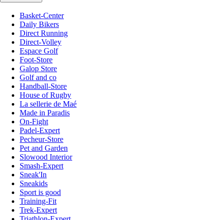
Basket-Center
Daily Bikers
Direct Running
Direct-Volley
Espace Golf
Foot-Store
Galop Store
Golf and co
Handball-Store
House of Rugby
La sellerie de Maé
Made in Paradis
On-Fight
Padel-Expert
Pecheur-Store
Pet and Garden
Slowood Interior
Smash-Expert
Sneak'In
Sneakids
Sport is good
Training-Fit
Trek-Expert
Triathlon-Expert