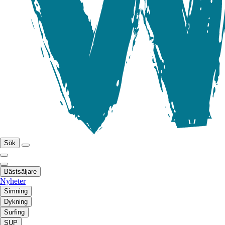
Sök
Bästsäljare
Nyheter
Simning
Dykning
Surfing
SUP