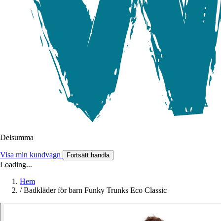
Delsumma
Visa min kundvagn
Fortsätt handla
Loading...
Hem
/
Badkläder för barn Funky Trunks Eco Classic