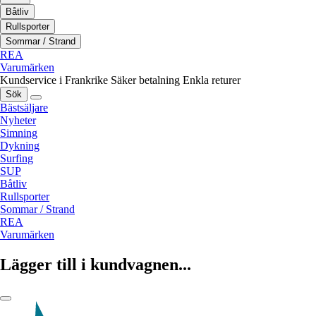
Båtliv
Rullsporter
Sommar / Strand
REA
Varumärken
Kundservice i Frankrike
Säker betalning
Enkla returer
Sök
Bästsäljare
Nyheter
Simning
Dykning
Surfing
SUP
Båtliv
Rullsporter
Sommar / Strand
REA
Varumärken
Lägger till i kundvagnen...