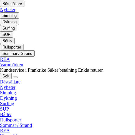
Bästsäljare
Nyheter
Simning
Dykning
Surfing
SUP
Båtliv
Rullsporter
Sommar / Strand
REA
Varumärken
Kundservice i Frankrike
Säker betalning
Enkla returer
Sök
Bästsäljare
Nyheter
Simning
Dykning
Surfing
SUP
Båtliv
Rullsporter
Sommar / Strand
REA