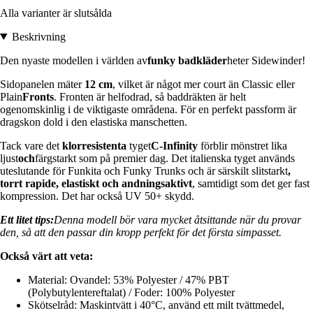
Alla varianter är slutsålda
Beskrivning
Den nyaste modellen i världen av
funky badkläder
heter Sidewinder!
Sidopanelen mäter
12 cm
, vilket är något mer court än Classic eller
Plain
Fronts
. Fronten är helfodrad, så baddräkten är helt
ogenomskinlig i de viktigaste områdena. För en perfekt passform är
dragskon dold i den elastiska manschetten.
Tack vare det
klorresistenta
tyget
C-Infinity
förblir mönstret lika
ljust
och
färgstarkt som på premier dag. Det italienska tyget används
uteslutande för Funkita och Funky Trunks och är särskilt slitstarkt
,
torrt rapide, elastiskt och andningsaktivt
, samtidigt som det ger fast
kompression. Det har också UV 50+ skydd.
Ett litet tips:
Denna modell bör vara mycket åtsittande när du provar
den, så att den passar din kropp perfekt för det första simpasset.
Också värt att veta:
Material: Ovandel: 53% Polyester / 47% PBT
(Polybutylentereftalat) / Foder: 100% Polyester
Skötselråd: Maskintvätt i 40°C, använd ett milt tvättmedel,