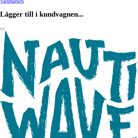
Varumärken
Lägger till i kundvagnen...