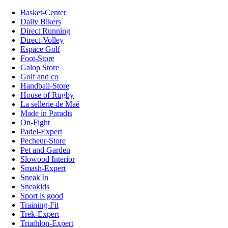
Basket-Center
Daily Bikers
Direct Running
Direct-Volley
Espace Golf
Foot-Store
Galop Store
Golf and co
Handball-Store
House of Rugby
La sellerie de Maé
Made in Paradis
On-Fight
Padel-Expert
Pecheur-Store
Pet and Garden
Slowood Interior
Smash-Expert
Sneak'In
Sneakids
Sport is good
Training-Fit
Trek-Expert
Triathlon-Expert