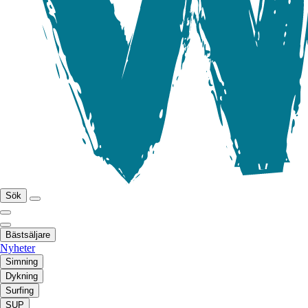
Sök
Bästsäljare
Nyheter
Simning
Dykning
Surfing
SUP