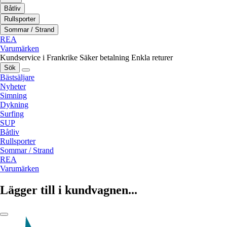
Båtliv
Rullsporter
Sommar / Strand
REA
Varumärken
Kundservice i Frankrike
Säker betalning
Enkla returer
Sök
Bästsäljare
Nyheter
Simning
Dykning
Surfing
SUP
Båtliv
Rullsporter
Sommar / Strand
REA
Varumärken
Lägger till i kundvagnen...