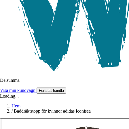
Delsumma
Visa min kundvagn
Fortsätt handla
Loading...
Hem
/
Baddräktstopp för kvinnor adidas Iconisea