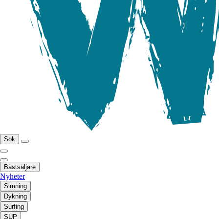
Sök
Bästsäljare
Nyheter
Simning
Dykning
Surfing
SUP