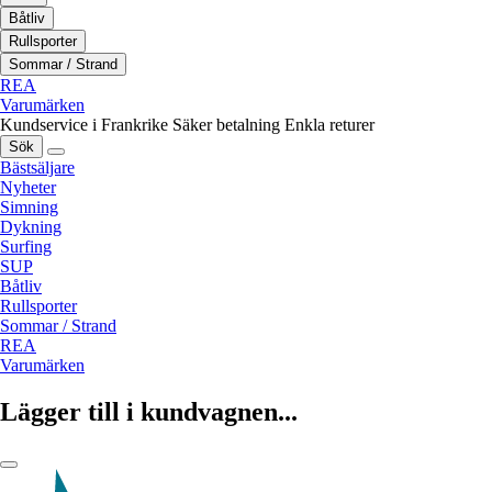
Båtliv
Rullsporter
Sommar / Strand
REA
Varumärken
Kundservice i Frankrike
Säker betalning
Enkla returer
Sök
Bästsäljare
Nyheter
Simning
Dykning
Surfing
SUP
Båtliv
Rullsporter
Sommar / Strand
REA
Varumärken
Lägger till i kundvagnen...