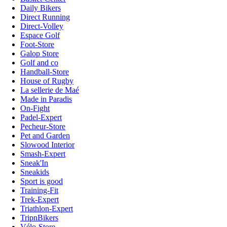
Daily Bikers
Direct Running
Direct-Volley
Espace Golf
Foot-Store
Galop Store
Golf and co
Handball-Store
House of Rugby
La sellerie de Maé
Made in Paradis
On-Fight
Padel-Expert
Pecheur-Store
Pet and Garden
Slowood Interior
Smash-Expert
Sneak'In
Sneakids
Sport is good
Training-Fit
Trek-Expert
Triathlon-Expert
TripnBikers
Vélo-Store