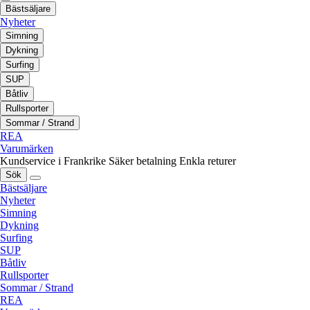
Bästsäljare
Nyheter
Simning
Dykning
Surfing
SUP
Båtliv
Rullsporter
Sommar / Strand
REA
Varumärken
Kundservice i Frankrike
Säker betalning
Enkla returer
Sök
Bästsäljare
Nyheter
Simning
Dykning
Surfing
SUP
Båtliv
Rullsporter
Sommar / Strand
REA