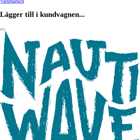
Varumärken
Lägger till i kundvagnen...