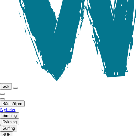
Sök
Bästsäljare
Nyheter
Simning
Dykning
Surfing
SUP