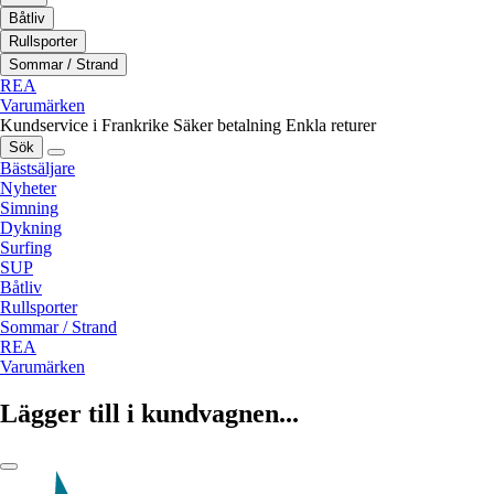
Båtliv
Rullsporter
Sommar / Strand
REA
Varumärken
Kundservice i Frankrike
Säker betalning
Enkla returer
Sök
Bästsäljare
Nyheter
Simning
Dykning
Surfing
SUP
Båtliv
Rullsporter
Sommar / Strand
REA
Varumärken
Lägger till i kundvagnen...