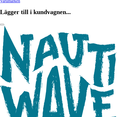
Varumärken
Lägger till i kundvagnen...