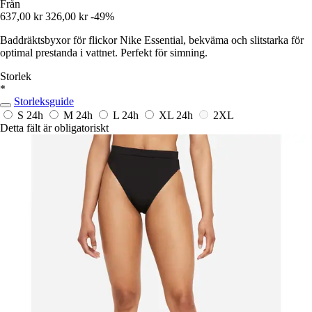
Från
637,00 kr
326,00 kr
-49%
Baddräktsbyxor för flickor Nike Essential, bekväma och slitstarka för
optimal prestanda i vattnet. Perfekt för simning.
Storlek
*
Storleksguide
S
24h
M
24h
L
24h
XL
24h
2XL
Detta fält är obligatoriskt