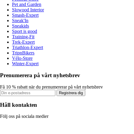
Pet and Garden
Slowood Interior
Smash-Expert
Sneak'In
Sneakids
Sport is good
Training-Fit
Trek-Expert
Triathlon-Expert
TripnBikers
Vélo-Store
Winter-Expert
Prenumerera på vårt nyhetsbrev
Få 10 % rabatt när du prenumererar på vårt nyhetsbrev
Registrera dig
Håll kontakten
Följ oss på sociala medier