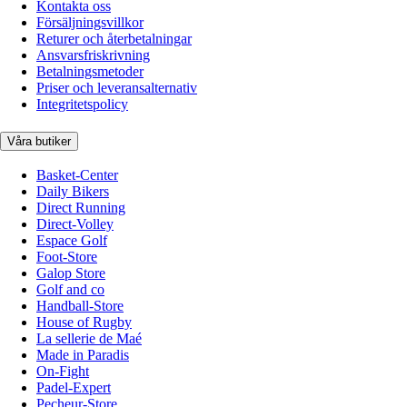
Kontakta oss
Försäljningsvillkor
Returer och återbetalningar
Ansvarsfriskrivning
Betalningsmetoder
Priser och leveransalternativ
Integritetspolicy
Våra butiker
Basket-Center
Daily Bikers
Direct Running
Direct-Volley
Espace Golf
Foot-Store
Galop Store
Golf and co
Handball-Store
House of Rugby
La sellerie de Maé
Made in Paradis
On-Fight
Padel-Expert
Pecheur-Store