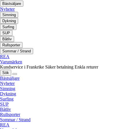
Bästsäljare
Nyheter
Simning
Dykning
Surfing
SUP
Båtliv
Rullsporter
Sommar / Strand
REA
Varumärken
Kundservice i Frankrike
Säker betalning
Enkla returer
Sök
Bästsäljare
Nyheter
Simning
Dykning
Surfing
SUP
Båtliv
Rullsporter
Sommar / Strand
REA