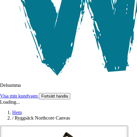
Delsumma
Visa min kundvagn
Fortsätt handla
Loading...
Hem
/
Ryggsäck Northcore Canvas