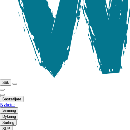
Sök
Bästsäljare
Nyheter
Simning
Dykning
Surfing
SUP