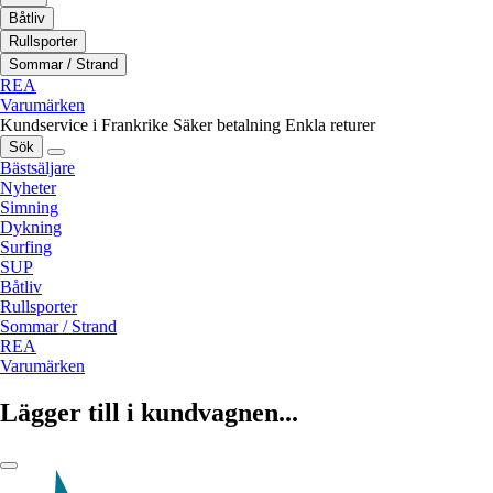
Båtliv
Rullsporter
Sommar / Strand
REA
Varumärken
Kundservice i Frankrike
Säker betalning
Enkla returer
Sök
Bästsäljare
Nyheter
Simning
Dykning
Surfing
SUP
Båtliv
Rullsporter
Sommar / Strand
REA
Varumärken
Lägger till i kundvagnen...