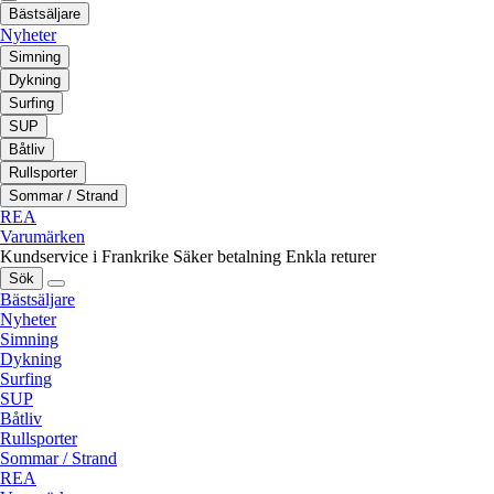
Bästsäljare
Nyheter
Simning
Dykning
Surfing
SUP
Båtliv
Rullsporter
Sommar / Strand
REA
Varumärken
Kundservice i Frankrike
Säker betalning
Enkla returer
Sök
Bästsäljare
Nyheter
Simning
Dykning
Surfing
SUP
Båtliv
Rullsporter
Sommar / Strand
REA