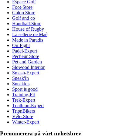
Espace Golf
Foot-Store
Galop Store
Golf and co
Handball-Store
House of Rugby
La sellerie de Maé
Made in Paradis
On-Fight
Padel-Expert
Pecheur-Store
Pet and Garden
Slowood Interior
Smash-Expert
Sneak'In
Sneakids
Sport is good
Training-Fit
Trek-Expert
Triathlon-Expert
TripnBikers
Vélo-Store
Winter-Expert
Prenumerera på vårt nyhetsbrev