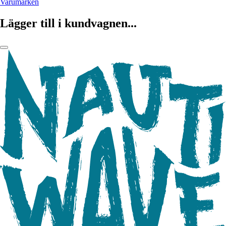
Varumärken
Lägger till i kundvagnen...