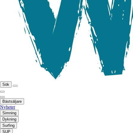
Sök
Bästsäljare
Nyheter
Simning
Dykning
Surfing
SUP