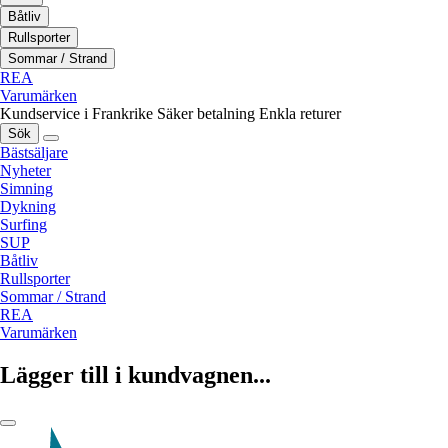
Båtliv
Rullsporter
Sommar / Strand
REA
Varumärken
Kundservice i Frankrike
Säker betalning
Enkla returer
Sök
Bästsäljare
Nyheter
Simning
Dykning
Surfing
SUP
Båtliv
Rullsporter
Sommar / Strand
REA
Varumärken
Lägger till i kundvagnen...