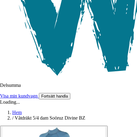
Delsumma
Visa min kundvagn
Fortsätt handla
Loading...
Hem
/
Våtdräkt 5/4 dam Soöruz Divine BZ