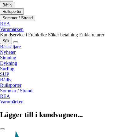
Båtliv
Rullsporter
Sommar / Strand
REA
Varumärken
Kundservice i Frankrike
Säker betalning
Enkla returer
Sök
Bästsäljare
Nyheter
Simning
Dykning
Surfing
SUP
Båtliv
Rullsporter
Sommar / Strand
REA
Varumärken
Lägger till i kundvagnen...