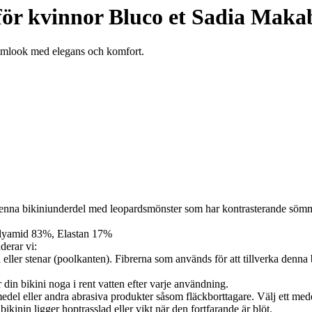
ör kvinnor Bluco et Sadia Maka
simlook med elegans och komfort.
enna bikiniunderdel med leopardsmönster som har kontrasterande 
olyamid 83%, Elastan 17%
derar vi:
ä eller stenar (poolkanten). Fibrerna som används för att tillverka de
 din bikini noga i rent vatten efter varje användning.
del eller andra abrasiva produkter såsom fläckborttagare. Välj ett medel 
ikinin ligger hoptrasslad eller vikt när den fortfarande är blöt.