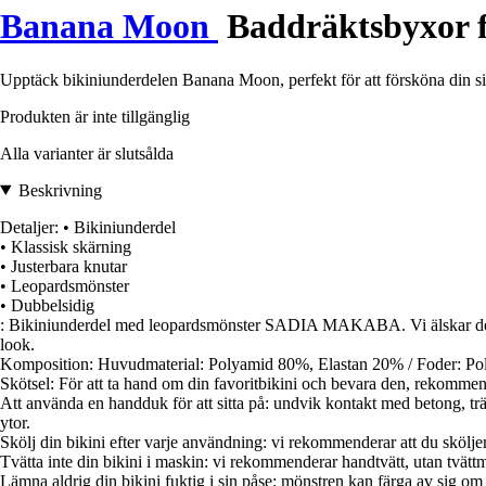
Banana Moon
Baddräktsbyxor f
Upptäck bikiniunderdelen Banana Moon, perfekt för att försköna din 
Produkten är inte tillgänglig
Alla varianter är slutsålda
Beskrivning
Detaljer: • Bikiniunderdel
• Klassisk skärning
• Justerbara knutar
• Leopardsmönster
• Dubbelsidig
: Bikiniunderdel med leopardsmönster SADIA MAKABA. Vi älskar d
look.
Komposition: Huvudmaterial: Polyamid 80%, Elastan 20% / Foder: P
Skötsel: För att ta hand om din favoritbikini och bevara den, rekommen
Att använda en handduk för att sitta på: undvik kontakt med betong, tr
ytor.
Skölj din bikini efter varje användning: vi rekommenderar att du sköljer
Tvätta inte din bikini i maskin: vi rekommenderar handtvätt, utan tvättme
Lämna aldrig din bikini fuktig i sin påse: mönstren kan färga av sig om b