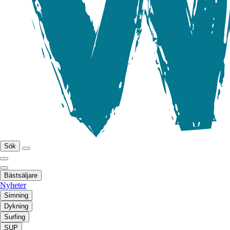
Sök
Bästsäljare
Nyheter
Simning
Dykning
Surfing
SUP