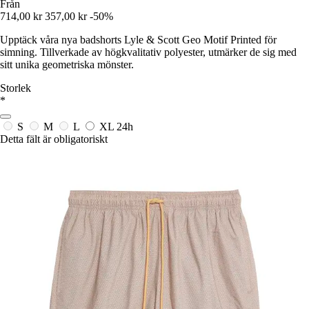
Från
714,00 kr
357,00 kr
-50%
Upptäck våra nya badshorts Lyle & Scott Geo Motif Printed för
simning. Tillverkade av högkvalitativ polyester, utmärker de sig med
sitt unika geometriska mönster.
Storlek
*
S
M
L
XL
24h
Detta fält är obligatoriskt