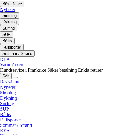
Bästsäljare
Nyheter
Simning
Dykning
Surfing
SUP
Båtliv
Rullsporter
Sommar / Strand
REA
Varumärken
Kundservice i Frankrike
Säker betalning
Enkla returer
Sök
Bästsäljare
Nyheter
Simning
Dykning
Surfing
SUP
Båtliv
Rullsporter
Sommar / Strand
REA