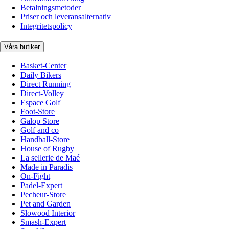
Betalningsmetoder
Priser och leveransalternativ
Integritetspolicy
Våra butiker
Basket-Center
Daily Bikers
Direct Running
Direct-Volley
Espace Golf
Foot-Store
Galop Store
Golf and co
Handball-Store
House of Rugby
La sellerie de Maé
Made in Paradis
On-Fight
Padel-Expert
Pecheur-Store
Pet and Garden
Slowood Interior
Smash-Expert