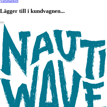
Varumärken
Lägger till i kundvagnen...