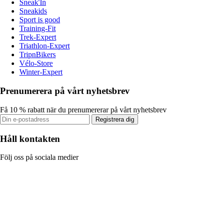
Sneak'In
Sneakids
Sport is good
Training-Fit
Trek-Expert
Triathlon-Expert
TripnBikers
Vélo-Store
Winter-Expert
Prenumerera på vårt nyhetsbrev
Få 10 % rabatt när du prenumererar på vårt nyhetsbrev
Registrera dig
Håll kontakten
Följ oss på sociala medier