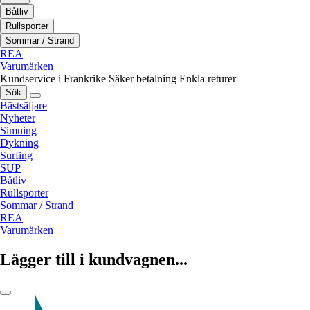
Båtliv
Rullsporter
Sommar / Strand
REA
Varumärken
Kundservice i Frankrike
Säker betalning
Enkla returer
Sök
Bästsäljare
Nyheter
Simning
Dykning
Surfing
SUP
Båtliv
Rullsporter
Sommar / Strand
REA
Varumärken
Lägger till i kundvagnen...