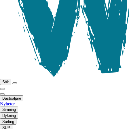
Sök
Bästsäljare
Nyheter
Simning
Dykning
Surfing
SUP