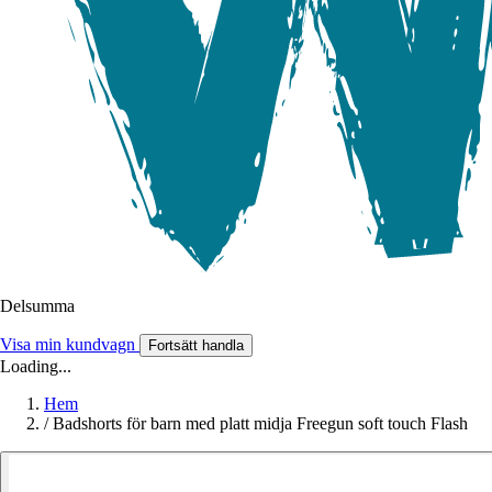
Delsumma
Visa min kundvagn
Fortsätt handla
Loading...
Hem
/
Badshorts för barn med platt midja Freegun soft touch Flash