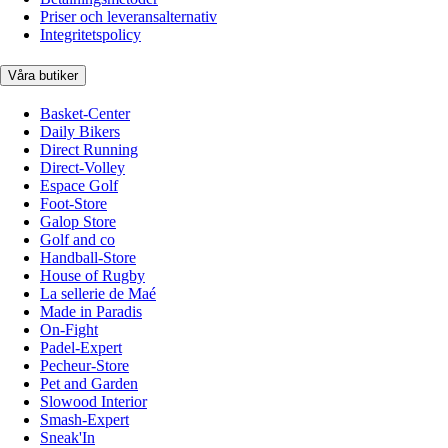
Priser och leveransalternativ
Integritetspolicy
Våra butiker
Basket-Center
Daily Bikers
Direct Running
Direct-Volley
Espace Golf
Foot-Store
Galop Store
Golf and co
Handball-Store
House of Rugby
La sellerie de Maé
Made in Paradis
On-Fight
Padel-Expert
Pecheur-Store
Pet and Garden
Slowood Interior
Smash-Expert
Sneak'In