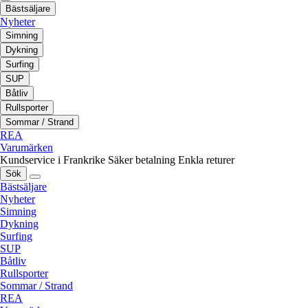
Bästsäljare
Nyheter
Simning
Dykning
Surfing
SUP
Båtliv
Rullsporter
Sommar / Strand
REA
Varumärken
Kundservice i Frankrike
Säker betalning
Enkla returer
Sök
Bästsäljare
Nyheter
Simning
Dykning
Surfing
SUP
Båtliv
Rullsporter
Sommar / Strand
REA