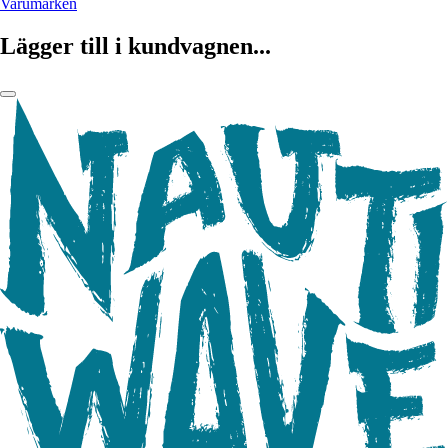
Varumärken
Lägger till i kundvagnen...