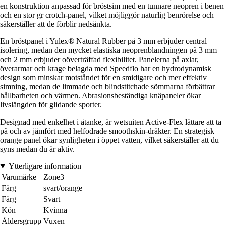
en konstruktion anpassad för bröstsim med en tunnare neopren i benen
och en stor gr crotch-panel, vilket möjliggör naturlig benrörelse och
säkerställer att de förblir nedsänkta.
En bröstpanel i Yulex® Natural Rubber på 3 mm erbjuder central
isolering, medan den mycket elastiska neoprenblandningen på 3 mm
och 2 mm erbjuder oöverträffad flexibilitet. Panelerna på axlar,
överarmar och krage belagda med Speedflo har en hydrodynamisk
design som minskar motståndet för en smidigare och mer effektiv
simning, medan de limmade och blindstitchade sömmarna förbättrar
hållbarheten och värmen. Abrasionsbeständiga knäpaneler ökar
livslängden för glidande sporter.
Designad med enkelhet i åtanke, är wetsuiten Active-Flex lättare att ta
på och av jämfört med helfodrade smoothskin-dräkter. En strategisk
orange panel ökar synligheten i öppet vatten, vilket säkerställer att du
syns medan du är aktiv.
Ytterligare information
Varumärke
Zone3
Färg
svart/orange
Färg
Svart
Kön
Kvinna
Åldersgrupp
Vuxen