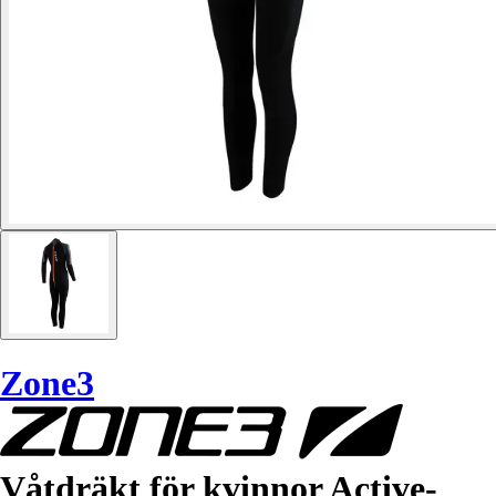
Zone3
Våtdräkt för kvinnor Active-