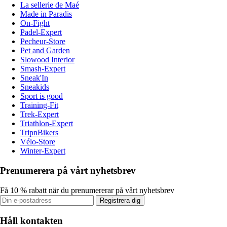
La sellerie de Maé
Made in Paradis
On-Fight
Padel-Expert
Pecheur-Store
Pet and Garden
Slowood Interior
Smash-Expert
Sneak'In
Sneakids
Sport is good
Training-Fit
Trek-Expert
Triathlon-Expert
TripnBikers
Vélo-Store
Winter-Expert
Prenumerera på vårt nyhetsbrev
Få 10 % rabatt när du prenumererar på vårt nyhetsbrev
Registrera dig
Håll kontakten