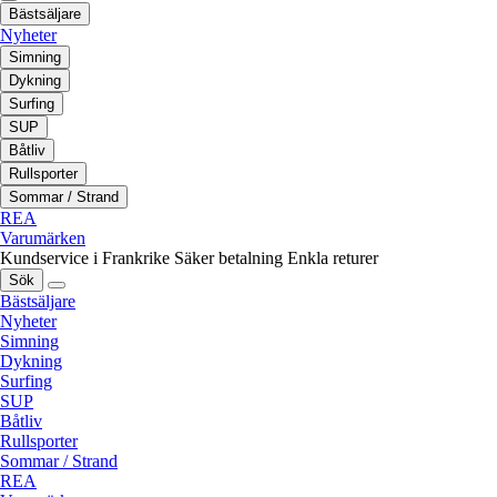
Bästsäljare
Nyheter
Simning
Dykning
Surfing
SUP
Båtliv
Rullsporter
Sommar / Strand
REA
Varumärken
Kundservice i Frankrike
Säker betalning
Enkla returer
Sök
Bästsäljare
Nyheter
Simning
Dykning
Surfing
SUP
Båtliv
Rullsporter
Sommar / Strand
REA