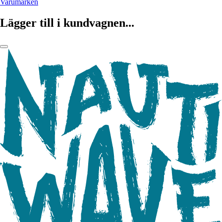
Varumärken
Lägger till i kundvagnen...