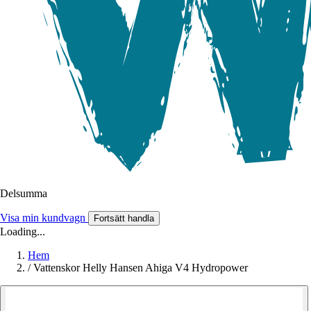
Delsumma
Visa min kundvagn
Fortsätt handla
Loading...
Hem
/
Vattenskor Helly Hansen Ahiga V4 Hydropower