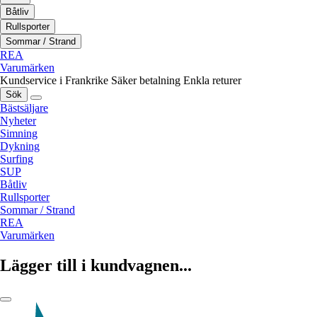
Båtliv
Rullsporter
Sommar / Strand
REA
Varumärken
Kundservice i Frankrike
Säker betalning
Enkla returer
Sök
Bästsäljare
Nyheter
Simning
Dykning
Surfing
SUP
Båtliv
Rullsporter
Sommar / Strand
REA
Varumärken
Lägger till i kundvagnen...