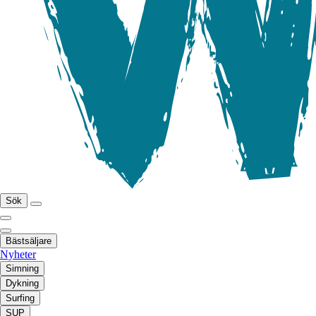
Sök
Bästsäljare
Nyheter
Simning
Dykning
Surfing
SUP