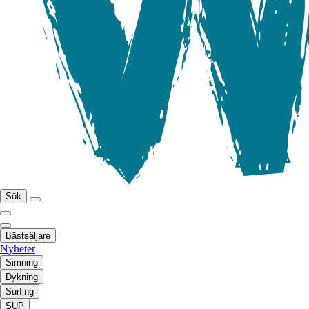
Sök
Bästsäljare
Nyheter
Simning
Dykning
Surfing
SUP