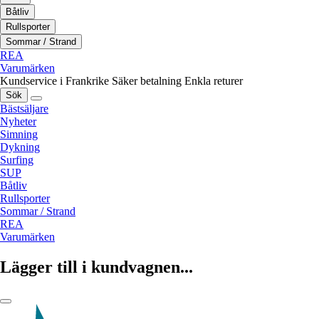
Båtliv
Rullsporter
Sommar / Strand
REA
Varumärken
Kundservice i Frankrike
Säker betalning
Enkla returer
Sök
Bästsäljare
Nyheter
Simning
Dykning
Surfing
SUP
Båtliv
Rullsporter
Sommar / Strand
REA
Varumärken
Lägger till i kundvagnen...