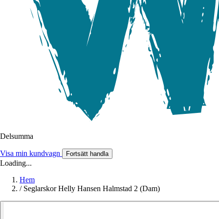
Delsumma
Visa min kundvagn
Fortsätt handla
Loading...
Hem
/
Seglarskor Helly Hansen Halmstad 2 (Dam)