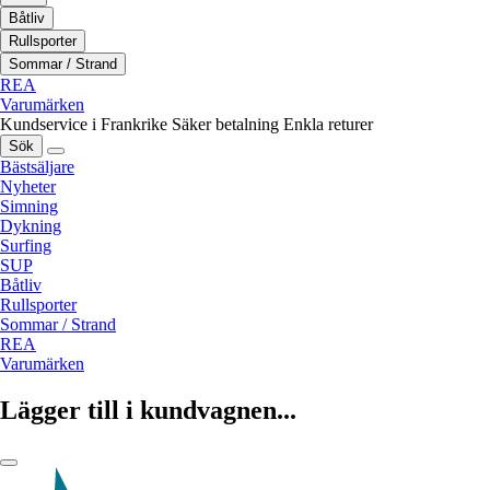
Båtliv
Rullsporter
Sommar / Strand
REA
Varumärken
Kundservice i Frankrike
Säker betalning
Enkla returer
Sök
Bästsäljare
Nyheter
Simning
Dykning
Surfing
SUP
Båtliv
Rullsporter
Sommar / Strand
REA
Varumärken
Lägger till i kundvagnen...