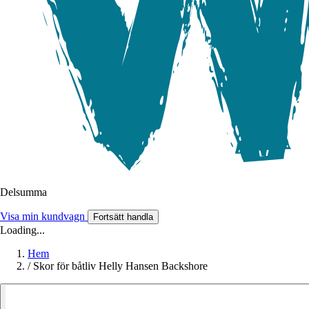
Delsumma
Visa min kundvagn
Fortsätt handla
Loading...
Hem
/
Skor för båtliv Helly Hansen Backshore