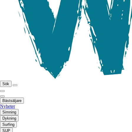
Sök
Bästsäljare
Nyheter
Simning
Dykning
Surfing
SUP