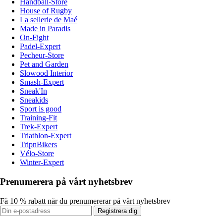
Handball-Store
House of Rugby
La sellerie de Maé
Made in Paradis
On-Fight
Padel-Expert
Pecheur-Store
Pet and Garden
Slowood Interior
Smash-Expert
Sneak'In
Sneakids
Sport is good
Training-Fit
Trek-Expert
Triathlon-Expert
TripnBikers
Vélo-Store
Winter-Expert
Prenumerera på vårt nyhetsbrev
Få 10 % rabatt när du prenumererar på vårt nyhetsbrev
Registrera dig