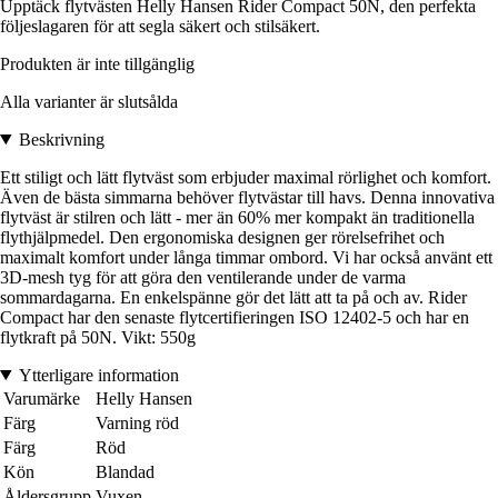
Upptäck flytvästen Helly Hansen Rider Compact 50N, den perfekta
följeslagaren för att segla säkert och stilsäkert.
Produkten är inte tillgänglig
Alla varianter är slutsålda
Beskrivning
Ett stiligt och lätt flytväst som erbjuder maximal rörlighet och komfort.
Även de bästa simmarna behöver flytvästar till havs. Denna innovativa
flytväst är stilren och lätt - mer än 60% mer kompakt än traditionella
flythjälpmedel. Den ergonomiska designen ger rörelsefrihet och
maximalt komfort under långa timmar ombord. Vi har också använt ett
3D-mesh tyg för att göra den ventilerande under de varma
sommardagarna. En enkelspänne gör det lätt att ta på och av. Rider
Compact har den senaste flytcertifieringen ISO 12402-5 och har en
flytkraft på 50N. Vikt: 550g
Ytterligare information
Varumärke
Helly Hansen
Färg
Varning röd
Färg
Röd
Kön
Blandad
Åldersgrupp
Vuxen