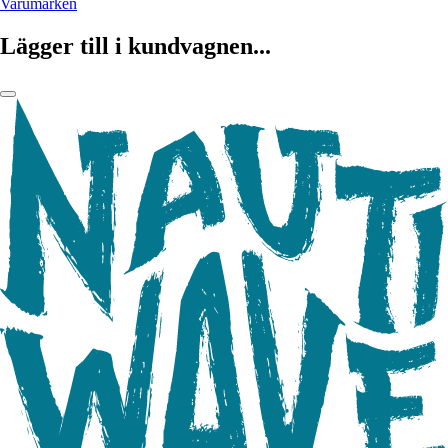
Varumärken
Lägger till i kundvagnen...