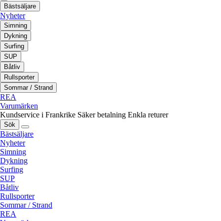
Bästsäljare
Nyheter
Simning
Dykning
Surfing
SUP
Båtliv
Rullsporter
Sommar / Strand
REA
Varumärken
Kundservice i Frankrike
Säker betalning
Enkla returer
Sök
Bästsäljare
Nyheter
Simning
Dykning
Surfing
SUP
Båtliv
Rullsporter
Sommar / Strand
REA