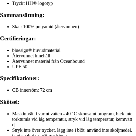
Tryckt HH®-logotyp
Sammansättning:
Skal: 100% polyamid (återvunnen)
Certifieringar:
bluesign® huvudmaterial.
Återvunnet innehåll
Återvunnet material från Oceanbound
UPF 50
Specifikationer:
CB innersöm: 72 cm
Skötsel:
Maskintvätt i varmt vatten - 40° C skonsamt program, blek inte,
torktumla vid låg temperatur, stryk vid låg temperatur, kemtvätt
ej.
Stryk inte över trycket, lägg inte i blöt, använd inte sköljmedel,
ta ut snabbt ur tvättmaskinen.