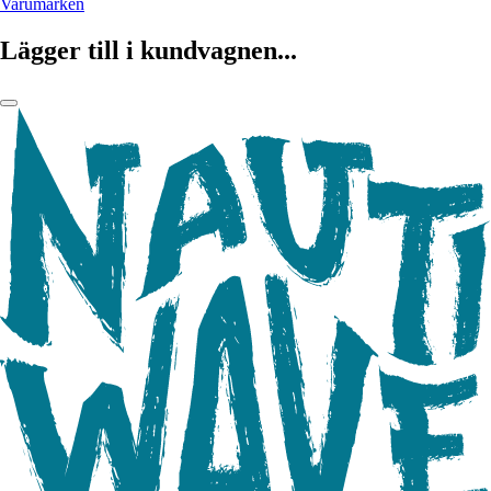
Varumärken
Lägger till i kundvagnen...