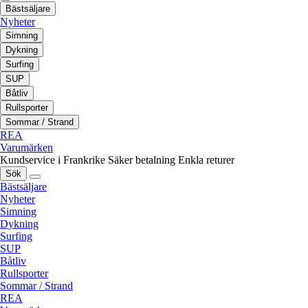
Bästsäljare
Nyheter
Simning
Dykning
Surfing
SUP
Båtliv
Rullsporter
Sommar / Strand
REA
Varumärken
Kundservice i Frankrike
Säker betalning
Enkla returer
Sök
Bästsäljare
Nyheter
Simning
Dykning
Surfing
SUP
Båtliv
Rullsporter
Sommar / Strand
REA