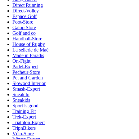
Direct Running
Direct-Volley
Espace Golf
Foot-Store
Galop Store
Golf and co
Handball-Store
House of Rugby
La sellerie de Maé
Made in Paradis
On-Fight
Padel-Expert
Pecheur-Store
Pet and Garden
Slowood Interior
Smash-Expert
Sneak'In
Sneakids
Sport is good
Training-Fit
Trek-Expert
Triathlon-Expert
TripnBikers
Vélo-Store