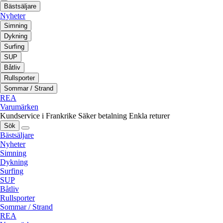
Bästsäljare
Nyheter
Simning
Dykning
Surfing
SUP
Båtliv
Rullsporter
Sommar / Strand
REA
Varumärken
Kundservice i Frankrike
Säker betalning
Enkla returer
Sök
Bästsäljare
Nyheter
Simning
Dykning
Surfing
SUP
Båtliv
Rullsporter
Sommar / Strand
REA