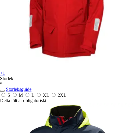
+1
Storlek
*
Storleksguide
S
M
L
XL
2XL
Detta fält är obligatoriskt