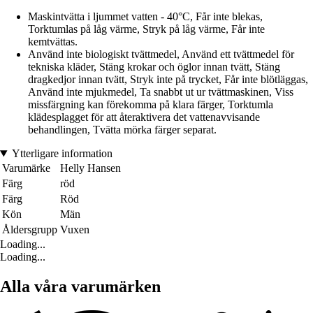
Maskintvätta i ljummet vatten - 40°C, Får inte blekas,
Torktumlas på låg värme, Stryk på låg värme, Får inte
kemtvättas.
Använd inte biologiskt tvättmedel, Använd ett tvättmedel för
tekniska kläder, Stäng krokar och öglor innan tvätt, Stäng
dragkedjor innan tvätt, Stryk inte på trycket, Får inte blötläggas,
Använd inte mjukmedel, Ta snabbt ut ur tvättmaskinen, Viss
missfärgning kan förekomma på klara färger, Torktumla
klädesplagget för att återaktivera det vattenavvisande
behandlingen, Tvätta mörka färger separat.
Ytterligare information
Varumärke
Helly Hansen
Färg
röd
Färg
Röd
Kön
Män
Åldersgrupp
Vuxen
Loading...
Loading...
Alla våra varumärken