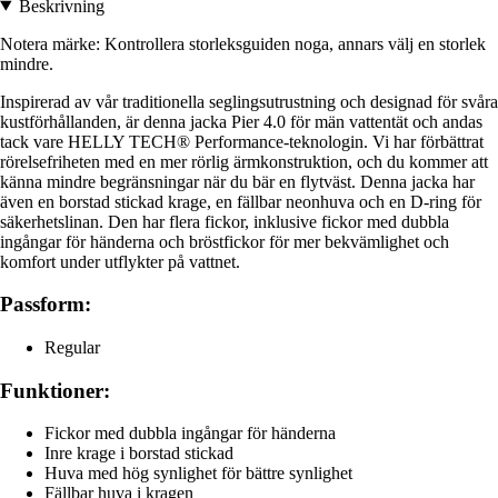
Beskrivning
Notera märke: Kontrollera storleksguiden noga, annars välj en storlek
mindre.
Inspirerad av vår traditionella seglingsutrustning och designad för svåra
kustförhållanden, är denna jacka Pier 4.0 för män vattentät och andas
tack vare HELLY TECH® Performance-teknologin. Vi har förbättrat
rörelsefriheten med en mer rörlig ärmkonstruktion, och du kommer att
känna mindre begränsningar när du bär en flytväst. Denna jacka har
även en borstad stickad krage, en fällbar neonhuva och en D-ring för
säkerhetslinan. Den har flera fickor, inklusive fickor med dubbla
ingångar för händerna och bröstfickor för mer bekvämlighet och
komfort under utflykter på vattnet.
Passform:
Regular
Funktioner:
Fickor med dubbla ingångar för händerna
Inre krage i borstad stickad
Huva med hög synlighet för bättre synlighet
Fällbar huva i kragen