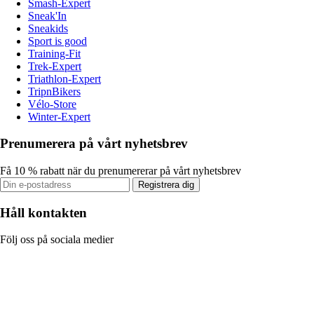
Smash-Expert
Sneak'In
Sneakids
Sport is good
Training-Fit
Trek-Expert
Triathlon-Expert
TripnBikers
Vélo-Store
Winter-Expert
Prenumerera på vårt nyhetsbrev
Få 10 % rabatt när du prenumererar på vårt nyhetsbrev
Registrera dig
Håll kontakten
Följ oss på sociala medier