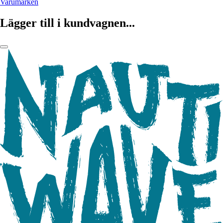
Varumärken
Lägger till i kundvagnen...