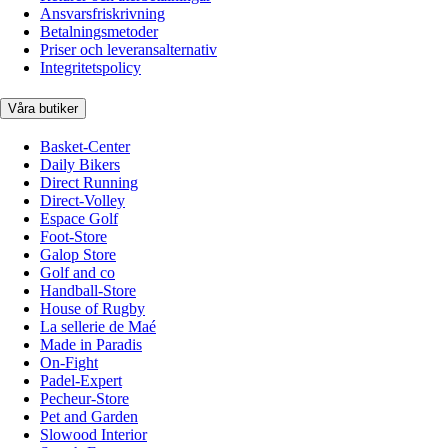
Ansvarsfriskrivning
Betalningsmetoder
Priser och leveransalternativ
Integritetspolicy
Våra butiker
Basket-Center
Daily Bikers
Direct Running
Direct-Volley
Espace Golf
Foot-Store
Galop Store
Golf and co
Handball-Store
House of Rugby
La sellerie de Maé
Made in Paradis
On-Fight
Padel-Expert
Pecheur-Store
Pet and Garden
Slowood Interior