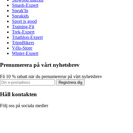
Smash-Expert
Sneak'In
Sneakids
Sport is good
Training-Fit
Trek-Expert
Triathlon-Expert
TripnBikers
Vélo-Store
Winter-Expert
Prenumerera på vårt nyhetsbrev
Få 10 % rabatt när du prenumererar på vårt nyhetsbrev
Registrera dig
Håll kontakten
Följ oss på sociala medier