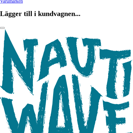
Varumärken
Lägger till i kundvagnen...