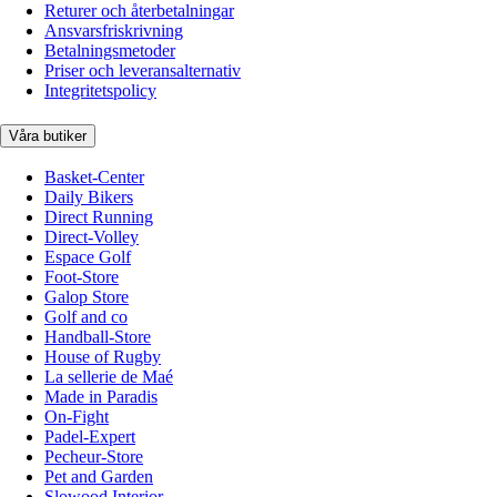
Returer och återbetalningar
Ansvarsfriskrivning
Betalningsmetoder
Priser och leveransalternativ
Integritetspolicy
Våra butiker
Basket-Center
Daily Bikers
Direct Running
Direct-Volley
Espace Golf
Foot-Store
Galop Store
Golf and co
Handball-Store
House of Rugby
La sellerie de Maé
Made in Paradis
On-Fight
Padel-Expert
Pecheur-Store
Pet and Garden
Slowood Interior