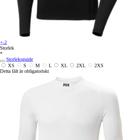
+-2
Storlek
*
Storleksguide
XS
S
M
L
XL
2XL
2XS
Detta fält är obligatoriskt