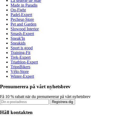
La sellerie de Maé
Made in Paradis
On-Fight
Padel-Expert
Pecheur-Store
Pet and Garden
Slowood Interior
Smash-Expert
Sneak'In
Sneakids
Sport is good
Training-Fit
Trek-Expert
Triathlon-Expert
TripnBikers
Vélo-Store
Winter-Expert
Prenumerera på vårt nyhetsbrev
Få 10 % rabatt när du prenumererar på vårt nyhetsbrev
Registrera dig
Håll kontakten