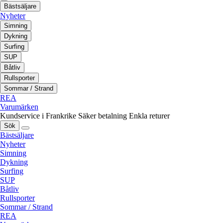
Bästsäljare
Nyheter
Simning
Dykning
Surfing
SUP
Båtliv
Rullsporter
Sommar / Strand
REA
Varumärken
Kundservice i Frankrike
Säker betalning
Enkla returer
Sök
Bästsäljare
Nyheter
Simning
Dykning
Surfing
SUP
Båtliv
Rullsporter
Sommar / Strand
REA