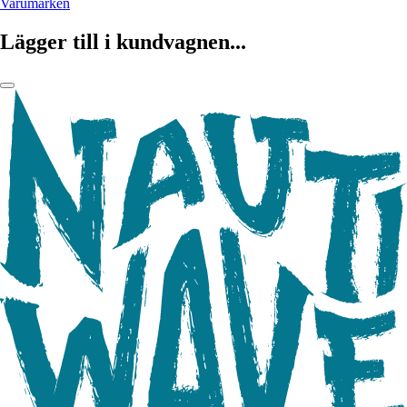
Varumärken
Lägger till i kundvagnen...