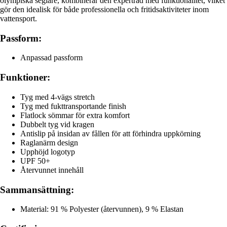
olympiska seglare, kombinerar den expertråd med funktionalitet, vilket
gör den idealisk för både professionella och fritidsaktiviteter inom
vattensport.
Passform:
Anpassad passform
Funktioner:
Tyg med 4-vägs stretch
Tyg med fukttransportande finish
Flatlock sömmar för extra komfort
Dubbelt tyg vid kragen
Antislip på insidan av fållen för att förhindra uppkörning
Raglanärm design
Upphöjd logotyp
UPF 50+
Återvunnet innehåll
Sammansättning:
Material: 91 % Polyester (återvunnen), 9 % Elastan