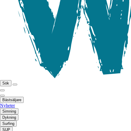
Sök
Bästsäljare
Nyheter
Simning
Dykning
Surfing
SUP