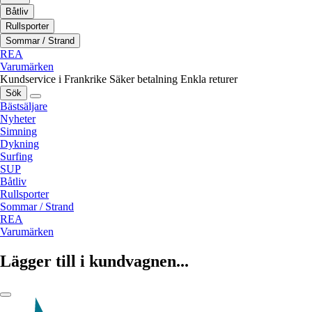
Båtliv
Rullsporter
Sommar / Strand
REA
Varumärken
Kundservice i Frankrike
Säker betalning
Enkla returer
Sök
Bästsäljare
Nyheter
Simning
Dykning
Surfing
SUP
Båtliv
Rullsporter
Sommar / Strand
REA
Varumärken
Lägger till i kundvagnen...