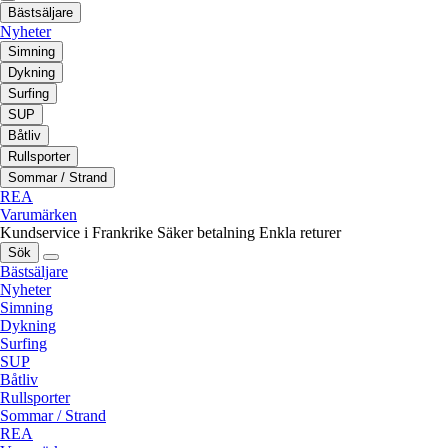
Bästsäljare
Nyheter
Simning
Dykning
Surfing
SUP
Båtliv
Rullsporter
Sommar / Strand
REA
Varumärken
Kundservice i Frankrike
Säker betalning
Enkla returer
Sök
Bästsäljare
Nyheter
Simning
Dykning
Surfing
SUP
Båtliv
Rullsporter
Sommar / Strand
REA