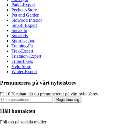
Padel-Expert
Pecheur-Store
Pet and Garden
Slowood Interior
Smash-Expert
Sneak'In
Sneakids
Sport is good
Training-Fit
Trek-Expert
Triathlon-Expert
TripnBikers
Vélo-Store
Winter-Expert
Prenumerera på vårt nyhetsbrev
Få 10 % rabatt när du prenumererar på vårt nyhetsbrev
Registrera dig
Håll kontakten
Följ oss på sociala medier