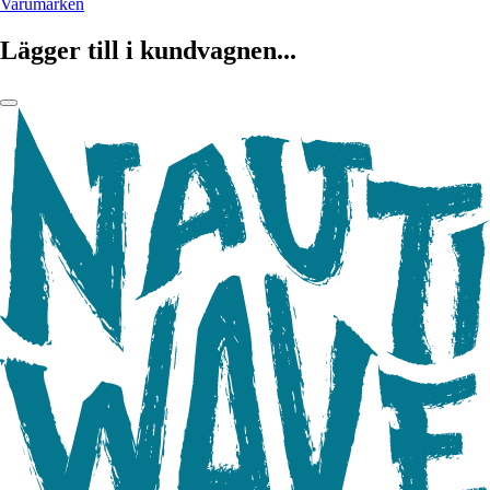
Varumärken
Lägger till i kundvagnen...