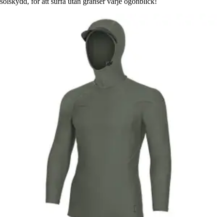
solskydd, för att surfa utan gränser varje ögonblick!