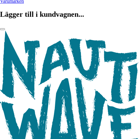
Varumärken
Lägger till i kundvagnen...