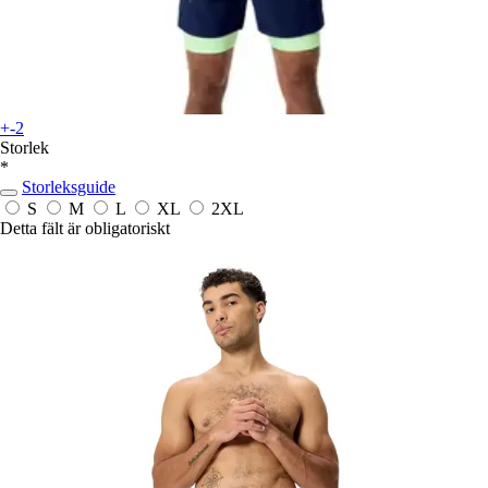
+-2
Storlek
*
Storleksguide
S
M
L
XL
2XL
Detta fält är obligatoriskt