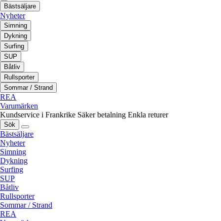
Bästsäljare
Nyheter
Simning
Dykning
Surfing
SUP
Båtliv
Rullsporter
Sommar / Strand
REA
Varumärken
Kundservice i Frankrike
Säker betalning
Enkla returer
Sök
Bästsäljare
Nyheter
Simning
Dykning
Surfing
SUP
Båtliv
Rullsporter
Sommar / Strand
REA