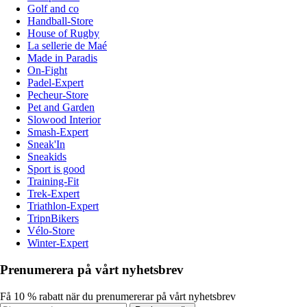
Golf and co
Handball-Store
House of Rugby
La sellerie de Maé
Made in Paradis
On-Fight
Padel-Expert
Pecheur-Store
Pet and Garden
Slowood Interior
Smash-Expert
Sneak'In
Sneakids
Sport is good
Training-Fit
Trek-Expert
Triathlon-Expert
TripnBikers
Vélo-Store
Winter-Expert
Prenumerera på vårt nyhetsbrev
Få 10 % rabatt när du prenumererar på vårt nyhetsbrev