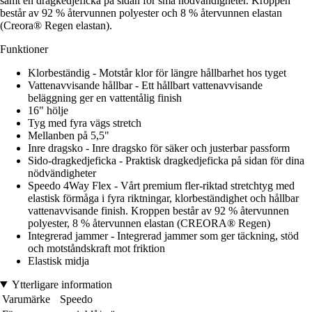
samt en dragkedjeficka på sidan för små nödvändigheter. Kroppen
består av 92 % återvunnen polyester och 8 % återvunnen elastan
(Creora® Regen elastan).
Funktioner
Klorbeständig - Motstår klor för längre hållbarhet hos tyget
Vattenavvisande hållbar - Ett hållbart vattenavvisande
beläggning ger en vattentålig finish
16" hölje
Tyg med fyra vägs stretch
Mellanben på 5,5"
Inre dragsko - Inre dragsko för säker och justerbar passform
Sido-dragkedjeficka - Praktisk dragkedjeficka på sidan för dina
nödvändigheter
Speedo 4Way Flex - Vårt premium fler-riktad stretchtyg med
elastisk förmåga i fyra riktningar, klorbeständighet och hållbar
vattenavvisande finish. Kroppen består av 92 % återvunnen
polyester, 8 % återvunnen elastan (CREORA® Regen)
Integrerad jammer - Integrerad jammer som ger täckning, stöd
och motståndskraft mot friktion
Elastisk midja
Ytterligare information
Varumärke
Speedo