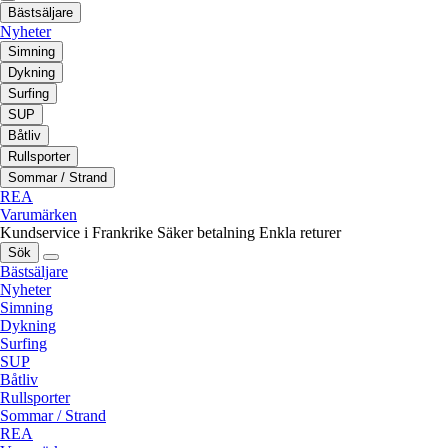
Bästsäljare
Nyheter
Simning
Dykning
Surfing
SUP
Båtliv
Rullsporter
Sommar / Strand
REA
Varumärken
Kundservice i Frankrike
Säker betalning
Enkla returer
Sök
Bästsäljare
Nyheter
Simning
Dykning
Surfing
SUP
Båtliv
Rullsporter
Sommar / Strand
REA