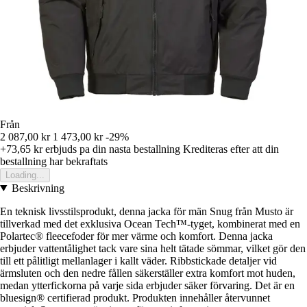
Från
2 087,00 kr
1 473,00 kr
-29%
+73,65 kr
erbjuds pa din nasta bestallning
Krediteras efter att din
bestallning har bekraftats
Loading...
Beskrivning
En teknisk livsstilsprodukt, denna jacka för män Snug från Musto är
tillverkad med det exklusiva Ocean Tech™-tyget, kombinerat med en
Polartec® fleecefoder för mer värme och komfort. Denna jacka
erbjuder vattentålighet tack vare sina helt tätade sömmar, vilket gör den
till ett pålitligt mellanlager i kallt väder. Ribbstickade detaljer vid
ärmsluten och den nedre fållen säkerställer extra komfort mot huden,
medan ytterfickorna på varje sida erbjuder säker förvaring. Det är en
bluesign® certifierad produkt. Produkten innehåller återvunnet