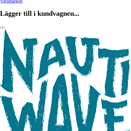
Varumärken
Lägger till i kundvagnen...