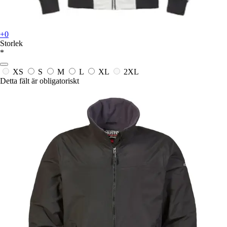
+0
Storlek
*
XS
S
M
L
XL
2XL
Detta fält är obligatoriskt