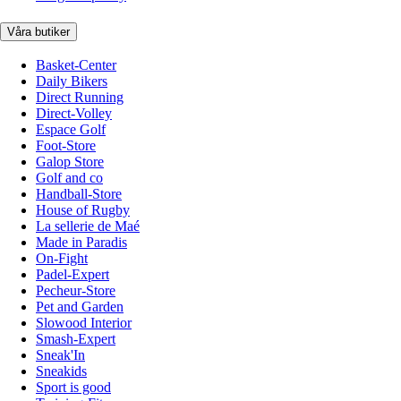
Våra butiker
Basket-Center
Daily Bikers
Direct Running
Direct-Volley
Espace Golf
Foot-Store
Galop Store
Golf and co
Handball-Store
House of Rugby
La sellerie de Maé
Made in Paradis
On-Fight
Padel-Expert
Pecheur-Store
Pet and Garden
Slowood Interior
Smash-Expert
Sneak'In
Sneakids
Sport is good