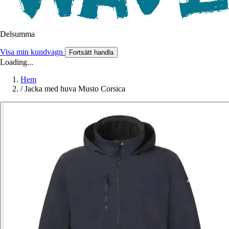
Delsumma
Visa min kundvagn
Fortsätt handla
Loading...
Hem
/
Jacka med huva Musto Corsica