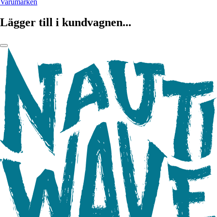
Varumärken
Lägger till i kundvagnen...