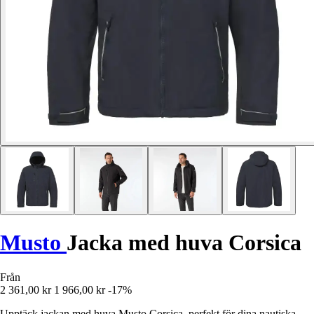
Musto
Jacka med huva Corsica
Från
2 361,00 kr
1 966,00 kr
-17%
Upptäck jackan med huva Musto Corsica, perfekt för dina nautiska