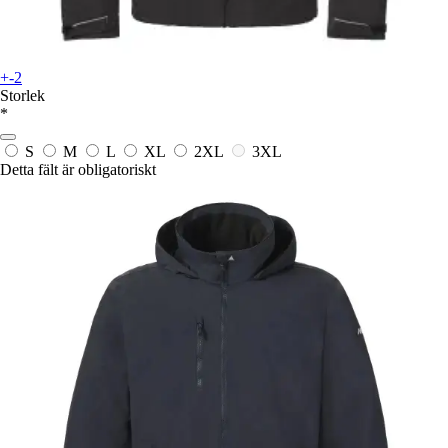
+-2
Storlek
*
S
M
L
XL
2XL
3XL
Detta fält är obligatoriskt