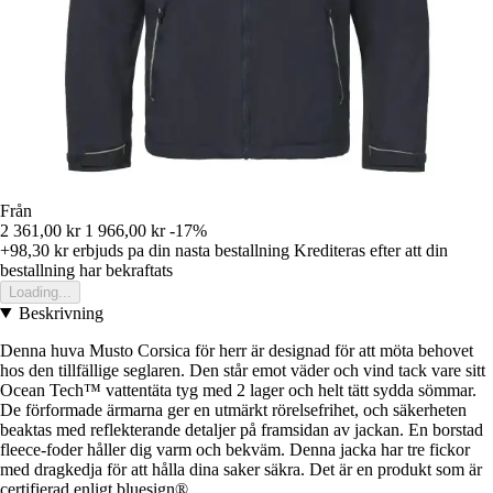
Från
2 361,00 kr
1 966,00 kr
-17%
+98,30 kr
erbjuds pa din nasta bestallning
Krediteras efter att din
bestallning har bekraftats
Loading...
Beskrivning
Denna huva Musto Corsica för herr är designad för att möta behovet
hos den tillfällige seglaren. Den står emot väder och vind tack vare sitt
Ocean Tech™ vattentäta tyg med 2 lager och helt tätt sydda sömmar.
De förformade ärmarna ger en utmärkt rörelsefrihet, och säkerheten
beaktas med reflekterande detaljer på framsidan av jackan. En borstad
fleece-foder håller dig varm och bekväm. Denna jacka har tre fickor
med dragkedja för att hålla dina saker säkra. Det är en produkt som är
certifierad enligt bluesign®.