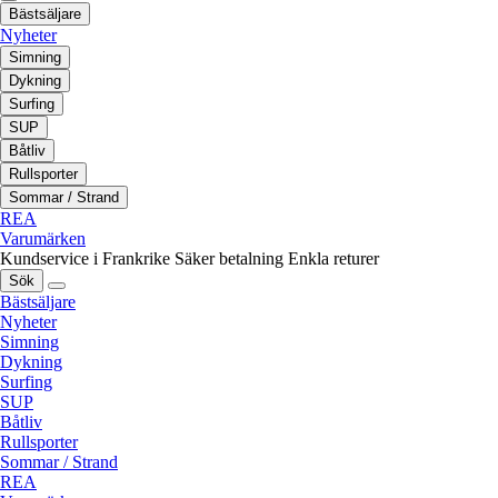
Bästsäljare
Nyheter
Simning
Dykning
Surfing
SUP
Båtliv
Rullsporter
Sommar / Strand
REA
Varumärken
Kundservice i Frankrike
Säker betalning
Enkla returer
Sök
Bästsäljare
Nyheter
Simning
Dykning
Surfing
SUP
Båtliv
Rullsporter
Sommar / Strand
REA