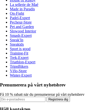
House of Rugby
La sellerie de Maé
Made in Paradis
On-Fight
Padel-Expert
Pecheur-Store
Pet and Garden
Slowood Interior
Smash-Expert
Sneak'In
Sneakids
Sport is good
Training-Fit
Trek-Expert
Triathlon-Expert
TripnBikers
Vélo-Store
Winter-Expert
Prenumerera på vårt nyhetsbrev
Få 10 % rabatt när du prenumererar på vårt nyhetsbrev
Registrera dig
Håll kontakten