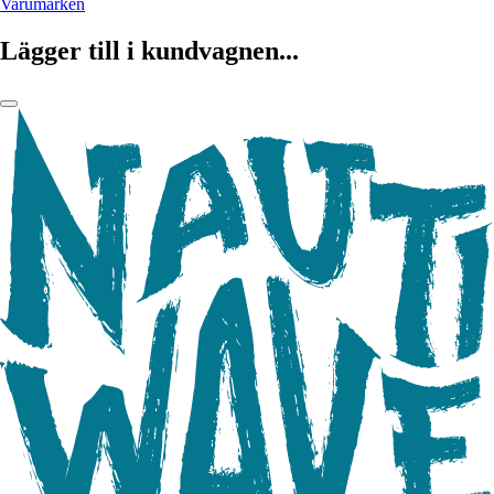
Varumärken
Lägger till i kundvagnen...