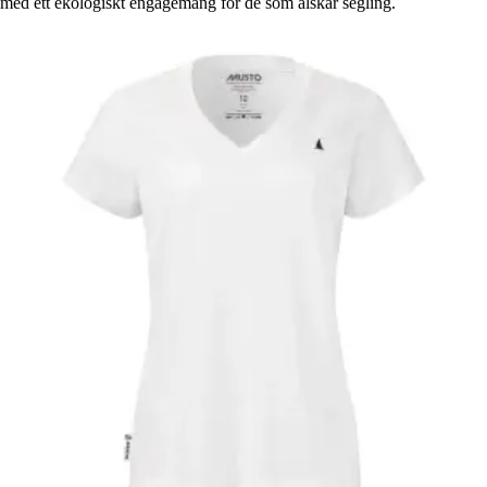
med ett ekologiskt engagemang för de som älskar segling.