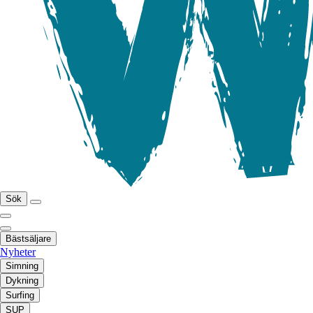
Sök
Bästsäljare
Nyheter
Simning
Dykning
Surfing
SUP