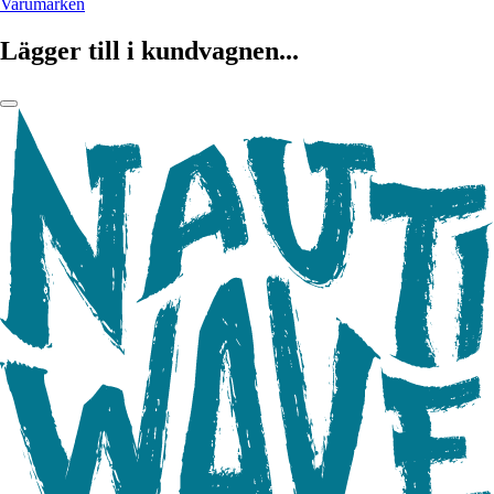
Varumärken
Lägger till i kundvagnen...