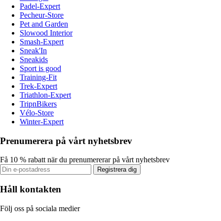
Padel-Expert
Pecheur-Store
Pet and Garden
Slowood Interior
Smash-Expert
Sneak'In
Sneakids
Sport is good
Training-Fit
Trek-Expert
Triathlon-Expert
TripnBikers
Vélo-Store
Winter-Expert
Prenumerera på vårt nyhetsbrev
Få 10 % rabatt när du prenumererar på vårt nyhetsbrev
Registrera dig
Håll kontakten
Följ oss på sociala medier