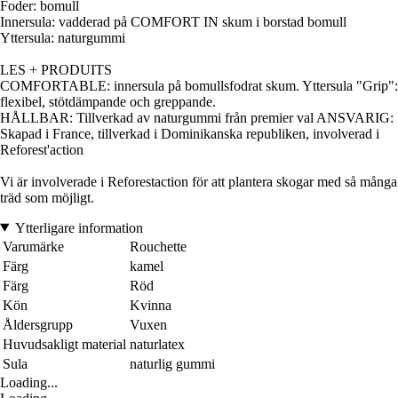
Foder: bomull
Innersula: vadderad på COMFORT IN skum i borstad bomull
Yttersula: naturgummi
LES + PRODUITS
COMFORTABLE: innersula på bomullsfodrat skum. Yttersula "Grip":
flexibel, stötdämpande och greppande.
HÅLLBAR: Tillverkad av naturgummi från premier val ANSVARIG:
Skapad i France, tillverkad i Dominikanska republiken, involverad i
Reforest'action
Vi är involverade i Reforestaction för att plantera skogar med så många
träd som möjligt.
Ytterligare information
Varumärke
Rouchette
Färg
kamel
Färg
Röd
Kön
Kvinna
Åldersgrupp
Vuxen
Huvudsakligt material
naturlatex
Sula
naturlig gummi
Loading...