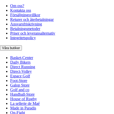
Om oss?
Kontakta oss
Försäljningsvillkor
Returer och återbetalningar
Ansvarsfriskrivning
Betalningsmetoder
Priser och leveransalternativ
Integritetspolicy
Våra butiker
Basket-Center
Daily Bikers
Direct Running
Direct-Volley
Espace Golf
Foot-Store
Galop Store
Golf and co
Handball-Store
House of Rugby
La sellerie de Maé
Made in Paradis
On-Fight