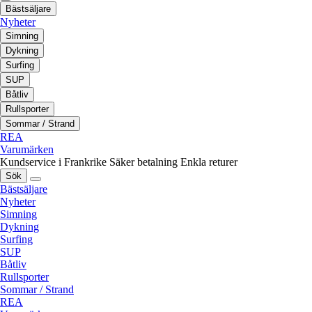
Bästsäljare
Nyheter
Simning
Dykning
Surfing
SUP
Båtliv
Rullsporter
Sommar / Strand
REA
Varumärken
Kundservice i Frankrike
Säker betalning
Enkla returer
Sök
Bästsäljare
Nyheter
Simning
Dykning
Surfing
SUP
Båtliv
Rullsporter
Sommar / Strand
REA