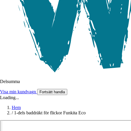
Delsumma
Visa min kundvagn
Fortsätt handla
Loading...
Hem
/
1-dels baddräkt för flickor Funkita Eco