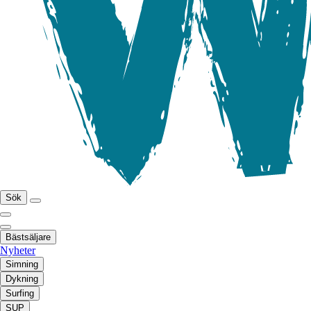
Sök
Bästsäljare
Nyheter
Simning
Dykning
Surfing
SUP