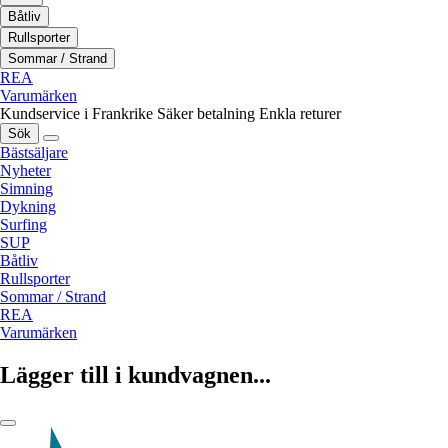
Båtliv
Rullsporter
Sommar / Strand
REA
Varumärken
Kundservice i Frankrike
Säker betalning
Enkla returer
Sök
Bästsäljare
Nyheter
Simning
Dykning
Surfing
SUP
Båtliv
Rullsporter
Sommar / Strand
REA
Varumärken
Lägger till i kundvagnen...