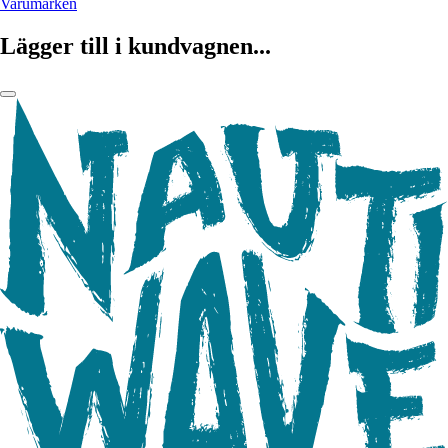
Varumärken
Lägger till i kundvagnen...