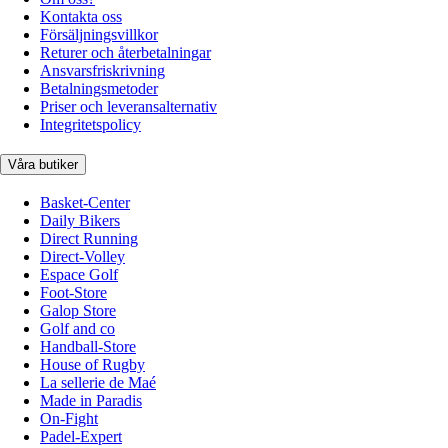
Kontakta oss
Försäljningsvillkor
Returer och återbetalningar
Ansvarsfriskrivning
Betalningsmetoder
Priser och leveransalternativ
Integritetspolicy
Våra butiker
Basket-Center
Daily Bikers
Direct Running
Direct-Volley
Espace Golf
Foot-Store
Galop Store
Golf and co
Handball-Store
House of Rugby
La sellerie de Maé
Made in Paradis
On-Fight
Padel-Expert