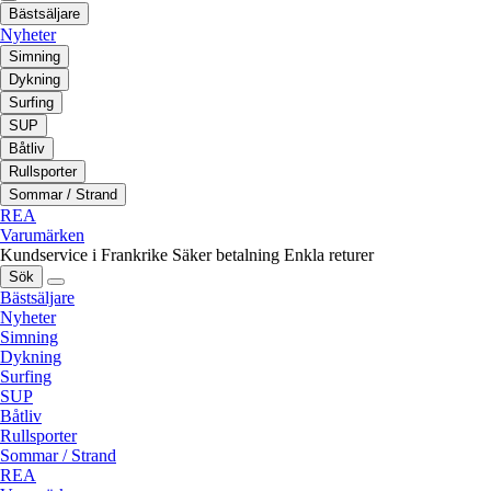
Bästsäljare
Nyheter
Simning
Dykning
Surfing
SUP
Båtliv
Rullsporter
Sommar / Strand
REA
Varumärken
Kundservice i Frankrike
Säker betalning
Enkla returer
Sök
Bästsäljare
Nyheter
Simning
Dykning
Surfing
SUP
Båtliv
Rullsporter
Sommar / Strand
REA