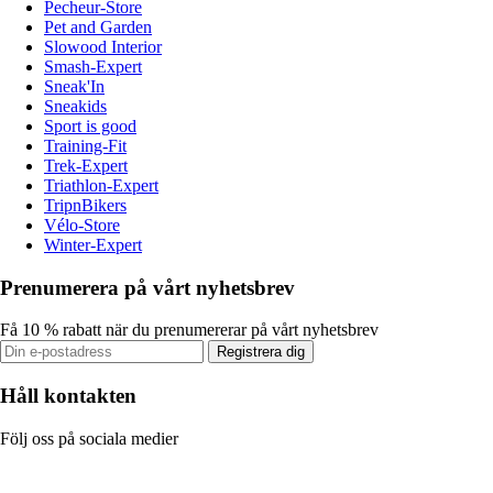
Pecheur-Store
Pet and Garden
Slowood Interior
Smash-Expert
Sneak'In
Sneakids
Sport is good
Training-Fit
Trek-Expert
Triathlon-Expert
TripnBikers
Vélo-Store
Winter-Expert
Prenumerera på vårt nyhetsbrev
Få 10 % rabatt när du prenumererar på vårt nyhetsbrev
Registrera dig
Håll kontakten
Följ oss på sociala medier