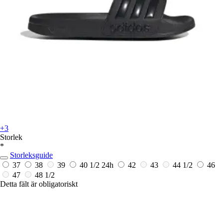
+3
Storlek
*
Storleksguide
37
38
39
40 1/2
24h
42
43
44 1/2
46
47
48 1/2
Detta fält är obligatoriskt