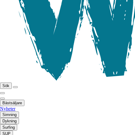
Sök
Bästsäljare
Nyheter
Simning
Dykning
Surfing
SUP