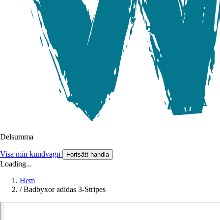
Delsumma
Visa min kundvagn
Fortsätt handla
Loading...
Hem
/
Badbyxor adidas 3-Stripes