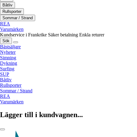
Båtliv
Rullsporter
Sommar / Strand
REA
Varumärken
Kundservice i Frankrike
Säker betalning
Enkla returer
Sök
Bästsäljare
Nyheter
Simning
Dykning
Surfing
SUP
Båtliv
Rullsporter
Sommar / Strand
REA
Varumärken
Lägger till i kundvagnen...