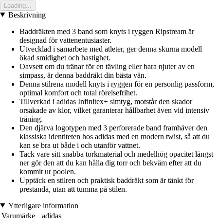
Loading...
Beskrivning
Baddräkten med 3 band som knyts i ryggen Ripstream är
designad för vattenentusiaster.
Utvecklad i samarbete med atleter, ger denna skurna modell
ökad smidighet och hastighet.
Oavsett om du tränar för en tävling eller bara njuter av en
simpass, är denna baddräkt din bästa vän.
Denna stilrena modell knyts i ryggen för en personlig passform,
optimal komfort och total rörelsefrihet.
Tillverkad i adidas Infinitex+ simtyg, motstår den skador
orsakade av klor, vilket garanterar hållbarhet även vid intensiv
träning.
Den djärva logotypen med 3 perforerade band framhäver den
klassiska identiteten hos adidas med en modern twist, så att du
kan se bra ut både i och utanför vattnet.
Tack vare sitt snabba torkmaterial och medelhög opacitet längst
ner gör den att du kan hålla dig torr och bekväm efter att du
kommit ur poolen.
Upptäck en stilren och praktisk baddräkt som är tänkt för
prestanda, utan att tumma på stilen.
Ytterligare information
Varumärke
adidas