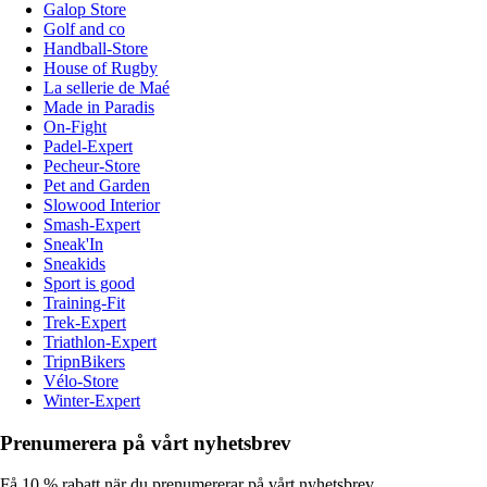
Galop Store
Golf and co
Handball-Store
House of Rugby
La sellerie de Maé
Made in Paradis
On-Fight
Padel-Expert
Pecheur-Store
Pet and Garden
Slowood Interior
Smash-Expert
Sneak'In
Sneakids
Sport is good
Training-Fit
Trek-Expert
Triathlon-Expert
TripnBikers
Vélo-Store
Winter-Expert
Prenumerera på vårt nyhetsbrev
Få 10 % rabatt när du prenumererar på vårt nyhetsbrev