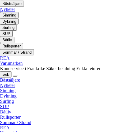
Bästsäljare
Nyheter
Simning
Dykning
Surfing
SUP
Båtliv
Rullsporter
Sommar / Strand
REA
Varumärken
Kundservice i Frankrike
Säker betalning
Enkla returer
Sök
Bästsäljare
Nyheter
Simning
Dykning
Surfing
SUP
Båtliv
Rullsporter
Sommar / Strand
REA