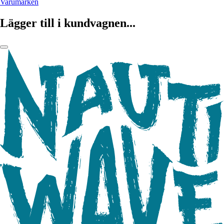
Varumärken
Lägger till i kundvagnen...