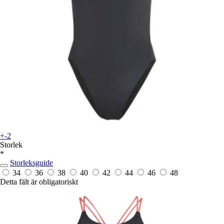
+-2
Storlek
*
Storleksguide
34
36
38
40
42
44
46
48
Detta fält är obligatoriskt