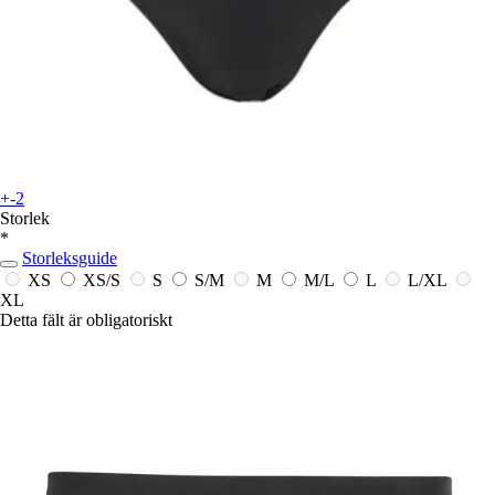
+-2
Storlek
*
Storleksguide
XS
XS/S
S
S/M
M
M/L
L
L/XL
XL
Detta fält är obligatoriskt