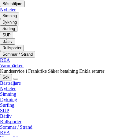
Bästsäljare
Nyheter
Simning
Dykning
Surfing
SUP
Båtliv
Rullsporter
Sommar / Strand
REA
Varumärken
Kundservice i Frankrike
Säker betalning
Enkla returer
Sök
Bästsäljare
Nyheter
Simning
Dykning
Surfing
SUP
Båtliv
Rullsporter
Sommar / Strand
REA