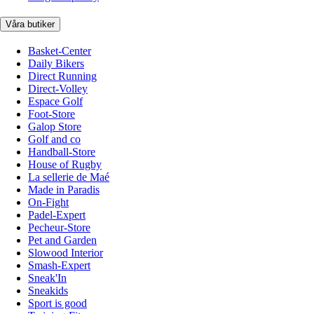
Våra butiker
Basket-Center
Daily Bikers
Direct Running
Direct-Volley
Espace Golf
Foot-Store
Galop Store
Golf and co
Handball-Store
House of Rugby
La sellerie de Maé
Made in Paradis
On-Fight
Padel-Expert
Pecheur-Store
Pet and Garden
Slowood Interior
Smash-Expert
Sneak'In
Sneakids
Sport is good