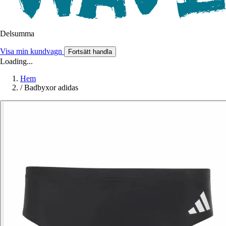
Delsumma
Visa min kundvagn
Fortsätt handla
Loading...
Hem
/
Badbyxor adidas