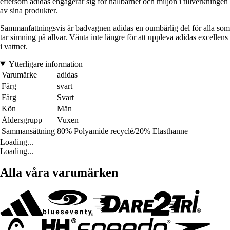
eftersom adidas engagerar sig för hållbarhet och miljön i tillverkningen
av sina produkter.
Sammanfattningsvis är badvagnen adidas en oumbärlig del för alla som
tar simning på allvar. Vänta inte längre för att uppleva adidas excellens
i vattnet.
Ytterligare information
Varumärke
adidas
Färg
svart
Färg
Svart
Kön
Män
Åldersgrupp
Vuxen
Sammansättning
80% Polyamide recyclé/20% Elasthanne
Loading...
Loading...
Alla våra varumärken