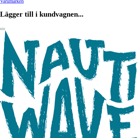
Varumärken
Lägger till i kundvagnen...