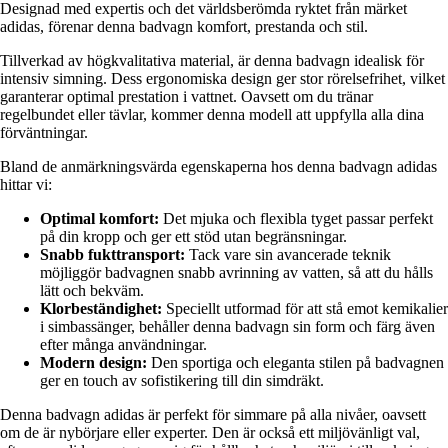
Designad med expertis och det världsberömda ryktet från märket
adidas, förenar denna badvagn komfort, prestanda och stil.
Tillverkad av högkvalitativa material, är denna badvagn idealisk för
intensiv simning. Dess ergonomiska design ger stor rörelsefrihet, vilket
garanterar optimal prestation i vattnet. Oavsett om du tränar
regelbundet eller tävlar, kommer denna modell att uppfylla alla dina
förväntningar.
Bland de anmärkningsvärda egenskaperna hos denna badvagn adidas
hittar vi:
Optimal komfort:
Det mjuka och flexibla tyget passar perfekt
på din kropp och ger ett stöd utan begränsningar.
Snabb fukttransport:
Tack vare sin avancerade teknik
möjliggör badvagnen snabb avrinning av vatten, så att du hålls
lätt och bekväm.
Klorbeständighet:
Speciellt utformad för att stå emot kemikalier
i simbassänger, behåller denna badvagn sin form och färg även
efter många användningar.
Modern design:
Den sportiga och eleganta stilen på badvagnen
ger en touch av sofistikering till din simdräkt.
Denna badvagn adidas är perfekt för simmare på alla nivåer, oavsett
om de är nybörjare eller experter. Den är också ett miljövänligt val,