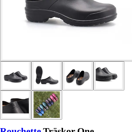
Rouchette
Träskor One