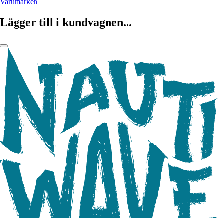
Varumärken
Lägger till i kundvagnen...