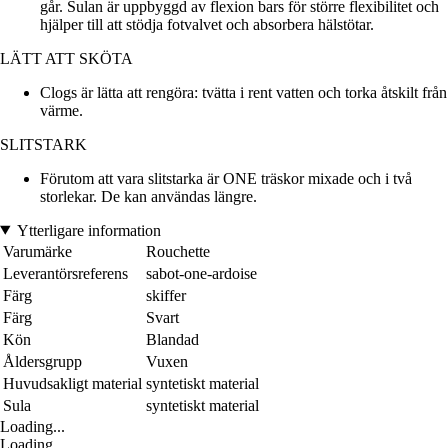
går. Sulan är uppbyggd av flexion bars för större flexibilitet och
hjälper till att stödja fotvalvet och absorbera hälstötar.
LÄTT ATT SKÖTA
Clogs är lätta att rengöra: tvätta i rent vatten och torka åtskilt från
värme.
SLITSTARK
Förutom att vara slitstarka är ONE träskor mixade och i två
storlekar. De kan användas längre.
Ytterligare information
Varumärke
Rouchette
Leverantörsreferens
sabot-one-ardoise
Färg
skiffer
Färg
Svart
Kön
Blandad
Åldersgrupp
Vuxen
Huvudsakligt material
syntetiskt material
Sula
syntetiskt material
Loading...
Loading...