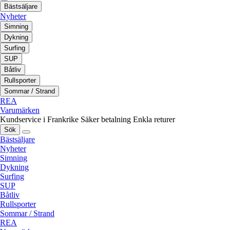
Bästsäljare
Nyheter
Simning
Dykning
Surfing
SUP
Båtliv
Rullsporter
Sommar / Strand
REA
Varumärken
Kundservice i Frankrike
Säker betalning
Enkla returer
Sök
Bästsäljare
Nyheter
Simning
Dykning
Surfing
SUP
Båtliv
Rullsporter
Sommar / Strand
REA