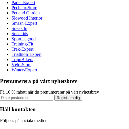
Padel-Expert
Pecheur-Store
Pet and Garden
Slowood Interior
Smash-Expert
Sneak'In
Sneakids
Sport is good
Training-Fit
Trek-Expert
Triathlon-Expert
TripnBikers
Vélo-Store
Winter-Expert
Prenumerera på vårt nyhetsbrev
Få 10 % rabatt när du prenumererar på vårt nyhetsbrev
Registrera dig
Håll kontakten
Följ oss på sociala medier