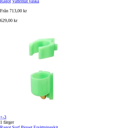
Ragot
Vattentät väska
Från
713,00 kr
629,00 kr
+-3
1 färger
Ragot
Surf Piquet Ersättningskit