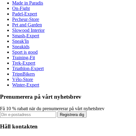
Made in Paradis
On-Fight
Padel-Expert
Pecheur-Store
Pet and Garden
Slowood Interior
Smash-Expert
Sneak'In
Sneakids
Sport is good
Training-Fit
Trek-Expert
Triathlon-Expert
TripnBikers
Vélo-Store
Winter-Expert
Prenumerera på vårt nyhetsbrev
Få 10 % rabatt när du prenumererar på vårt nyhetsbrev
Registrera dig
Håll kontakten