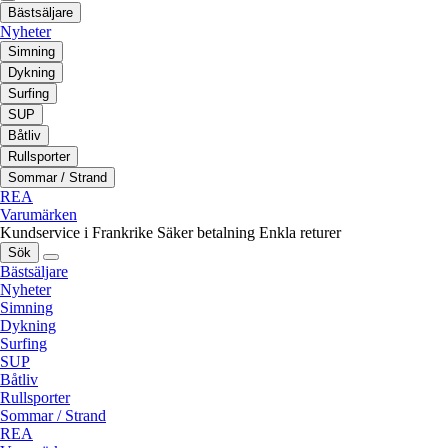
Bästsäljare
Nyheter
Simning
Dykning
Surfing
SUP
Båtliv
Rullsporter
Sommar / Strand
REA
Varumärken
Kundservice i Frankrike
Säker betalning
Enkla returer
Sök
Bästsäljare
Nyheter
Simning
Dykning
Surfing
SUP
Båtliv
Rullsporter
Sommar / Strand
REA