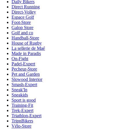
Daily Bikers
Direct Running
Direct-Volley
Espace Golf
Foot-Store
Galop Store
Golf and co
Handball-Store
House of Rugby
La sellerie de Maé
Made in Paradis
On-Fight
Padel-Expert
Pecheur-Store
Pet and Garden
Slowood Interior
Smash-Expert
Sneak'In
Sneakids
Sport is good
Training-Fit
Trek-Expert
Triathlon-Expert
TripnBikers
Vélo-Store