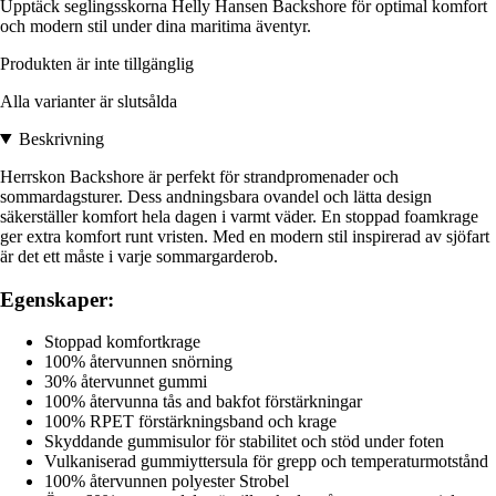
Upptäck seglingsskorna Helly Hansen Backshore för optimal komfort
och modern stil under dina maritima äventyr.
Produkten är inte tillgänglig
Alla varianter är slutsålda
Beskrivning
Herrskon Backshore är perfekt för strandpromenader och
sommardagsturer. Dess andningsbara ovandel och lätta design
säkerställer komfort hela dagen i varmt väder. En stoppad foamkrage
ger extra komfort runt vristen. Med en modern stil inspirerad av sjöfart
är det ett måste i varje sommargarderob.
Egenskaper:
Stoppad komfortkrage
100% återvunnen snörning
30% återvunnet gummi
100% återvunna tås and bakfot förstärkningar
100% RPET förstärkningsband och krage
Skyddande gummisulor för stabilitet och stöd under foten
Vulkaniserad gummiyttersula för grepp och temperaturmotstånd
100% återvunnen polyester Strobel