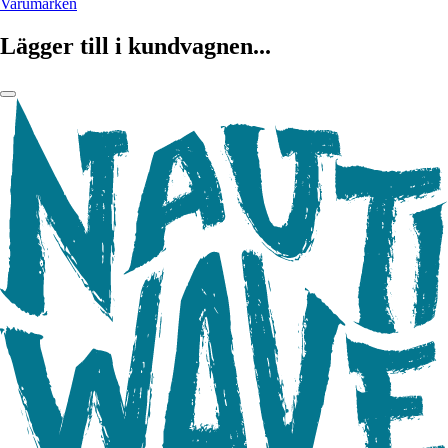
Varumärken
Lägger till i kundvagnen...