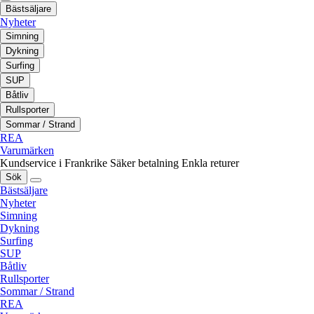
Bästsäljare
Nyheter
Simning
Dykning
Surfing
SUP
Båtliv
Rullsporter
Sommar / Strand
REA
Varumärken
Kundservice i Frankrike
Säker betalning
Enkla returer
Sök
Bästsäljare
Nyheter
Simning
Dykning
Surfing
SUP
Båtliv
Rullsporter
Sommar / Strand
REA