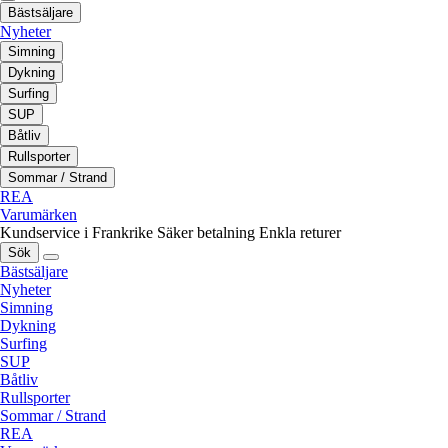
Bästsäljare
Nyheter
Simning
Dykning
Surfing
SUP
Båtliv
Rullsporter
Sommar / Strand
REA
Varumärken
Kundservice i Frankrike
Säker betalning
Enkla returer
Sök
Bästsäljare
Nyheter
Simning
Dykning
Surfing
SUP
Båtliv
Rullsporter
Sommar / Strand
REA