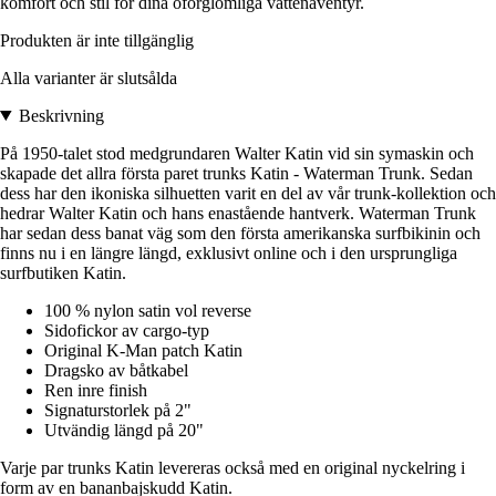
komfort och stil för dina oförglömliga vattenäventyr.
Produkten är inte tillgänglig
Alla varianter är slutsålda
Beskrivning
På 1950-talet stod medgrundaren Walter Katin vid sin symaskin och
skapade det allra första paret trunks Katin - Waterman Trunk. Sedan
dess har den ikoniska silhuetten varit en del av vår trunk-kollektion och
hedrar Walter Katin och hans enastående hantverk. Waterman Trunk
har sedan dess banat väg som den första amerikanska surfbikinin och
finns nu i en längre längd, exklusivt online och i den ursprungliga
surfbutiken Katin.
100 % nylon satin vol reverse
Sidofickor av cargo-typ
Original K-Man patch Katin
Dragsko av båtkabel
Ren inre finish
Signaturstorlek på 2"
Utvändig längd på 20"
Varje par trunks Katin levereras också med en original nyckelring i
form av en bananbajskudd Katin.