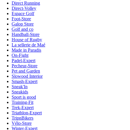
Direct Running
Direct-Volley
Espace Golf
Foot-Store
Galop Store
Golf and co
Handball-Store
House of Rugby
La sellerie de Maé
Made in Paradis
On-Fight
Padel-Expert
Pecheur-Store
Pet and Garden
Slowood Interior
Smash-Expert
Sneak'In
Sneakids
Sport is good
Training-Fit
Trek-Expert
Triathlon-Expert
TripnBikers
Vélo-Store
Winter-Expert