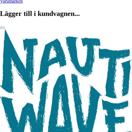
Varumärken
Lägger till i kundvagnen...